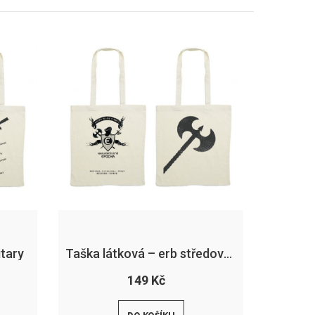
itary
Taška látková – erb středověk
149 Kč