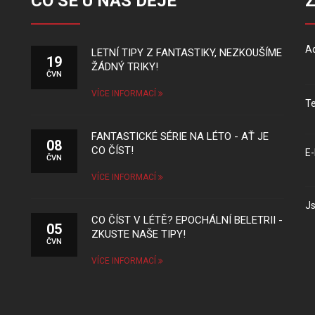
CO SE U NÁS DĚJE
Ad
LETNÍ TIPY Z FANTASTIKY, NEZKOUŠÍME
19
ŽÁDNÝ TRIKY!
ČVN
VÍCE INFORMACÍ
Te
FANTASTICKÉ SÉRIE NA LÉTO - AŤ JE
08
CO ČÍST!
E-
ČVN
VÍCE INFORMACÍ
Js
CO ČÍST V LÉTĚ? EPOCHÁLNÍ BELETRII -
05
ZKUSTE NAŠE TIPY!
ČVN
VÍCE INFORMACÍ