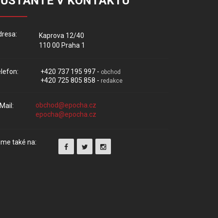
ZŮSTAŇTE V KONTAKTU
resa:
Kaprova 12/40
110 00 Praha 1
lefon:
+420 737 195 997 -
obchod
+420 725 805 858 -
redakce
Mail:
me také na: