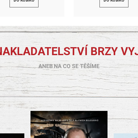
DO KOŠÍKU
DO KOŠÍKU
NAKLADATELSTVÍ BRZY VY
ANEB NA CO SE TĚŠÍME