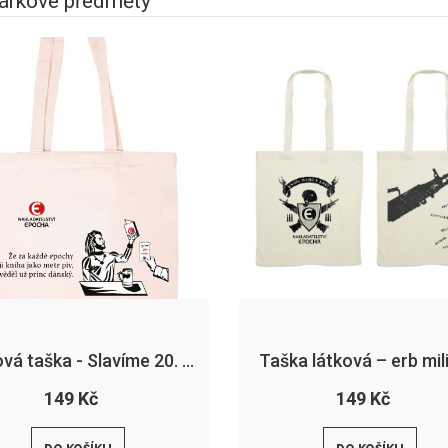
árkové předměty
Látková taška - Slavíme 20. výročí
Taška látková – erb mil
149 Kč
149 Kč