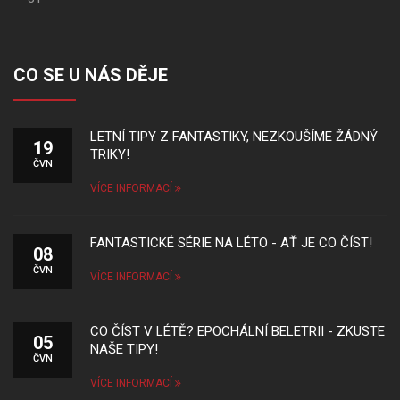
CO SE U NÁS DĚJE
LETNÍ TIPY Z FANTASTIKY, NEZKOUŠÍME ŽÁDNÝ
19
TRIKY!
ČVN
VÍCE INFORMACÍ
FANTASTICKÉ SÉRIE NA LÉTO - AŤ JE CO ČÍST!
08
ČVN
VÍCE INFORMACÍ
CO ČÍST V LÉTĚ? EPOCHÁLNÍ BELETRII - ZKUSTE
05
NAŠE TIPY!
ČVN
VÍCE INFORMACÍ