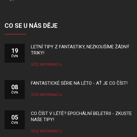
CO SE U NÁS DĚJE
LETNÍ TIPY Z FANTASTIKY, NEZKOUŠÍME ŽÁDNÝ
19
TRIKY!
ČVN
VÍCE INFORMACÍ
FANTASTICKÉ SÉRIE NA LÉTO - AŤ JE CO ČÍST!
08
ČVN
VÍCE INFORMACÍ
CO ČÍST V LÉTĚ? EPOCHÁLNÍ BELETRII - ZKUSTE
05
NAŠE TIPY!
ČVN
VÍCE INFORMACÍ