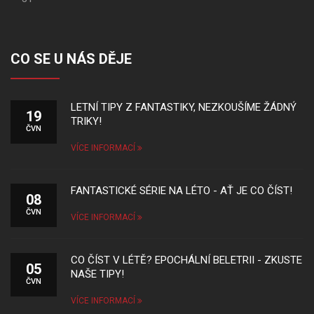
CO SE U NÁS DĚJE
LETNÍ TIPY Z FANTASTIKY, NEZKOUŠÍME ŽÁDNÝ
19
TRIKY!
ČVN
VÍCE INFORMACÍ
FANTASTICKÉ SÉRIE NA LÉTO - AŤ JE CO ČÍST!
08
ČVN
VÍCE INFORMACÍ
CO ČÍST V LÉTĚ? EPOCHÁLNÍ BELETRII - ZKUSTE
05
NAŠE TIPY!
ČVN
VÍCE INFORMACÍ