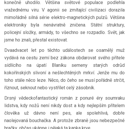
konečně uhodilo. Většina světové populace podlehla
vražednému viru. V agonii se zmítající civilizaci dorazila
mimořádně silná série elektro-magnetických pulzů. Většina
elektroniky byla nenávratně zničena. Státní struktury,
policejní složky, armády, to všechno se rozpadlo. Svět, jak
jsme ho znali, přestal existovat.
Dvaadvacet let po těchto událostech se osamělý muž
vydává na cestu zemí bez zákona obdarovat svého přítele
sídlícího na úpatí Blaníku semeny starých odrůd
kokořínských slivoní a nešlechtěných mrkví. Jenže mu do
toho stále něco leze. Něco, do čeho se musí pořádně strčit,
říznout, seknout nebo vystřílet celý zásobník.
Drsný vědeckofantastický román z ponuré éry soumraku
lidstva, kdy nožů není nikdy dost a kdy nejlepším přítelem
člověka už dávno není pes, ale spolehlivá, dobře
naolejovaná bouchačka. A protože zbraně jsou nebezpečné
hračky, občas ukápne i nějaká ta kapka krve.