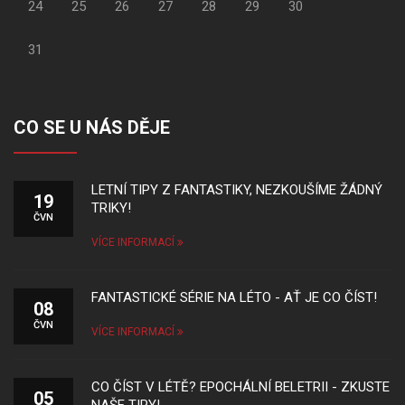
24
25
26
27
28
29
30
31
CO SE U NÁS DĚJE
LETNÍ TIPY Z FANTASTIKY, NEZKOUŠÍME ŽÁDNÝ
19
TRIKY!
ČVN
VÍCE INFORMACÍ
FANTASTICKÉ SÉRIE NA LÉTO - AŤ JE CO ČÍST!
08
ČVN
VÍCE INFORMACÍ
CO ČÍST V LÉTĚ? EPOCHÁLNÍ BELETRII - ZKUSTE
05
NAŠE TIPY!