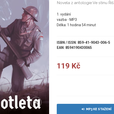
Novela z antologie Ve stínu Ří
1. vydání
vazba - MP3
Délka: 1 hodina 54 minut
ISBN / ISSN: 859-41-9043-006-5
EAN: 8594190430065
119 Kč
UKÁZKA
MP3 KE STAŽENÍ