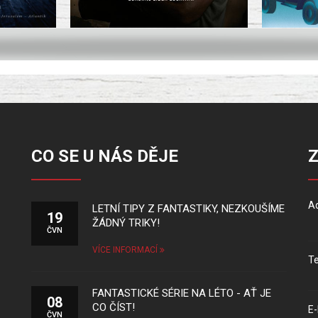
CO SE U NÁS DĚJE
Ad
LETNÍ TIPY Z FANTASTIKY, NEZKOUŠÍME
19
ŽÁDNÝ TRIKY!
ČVN
VÍCE INFORMACÍ
Te
FANTASTICKÉ SÉRIE NA LÉTO - AŤ JE
08
CO ČÍST!
E-
ČVN