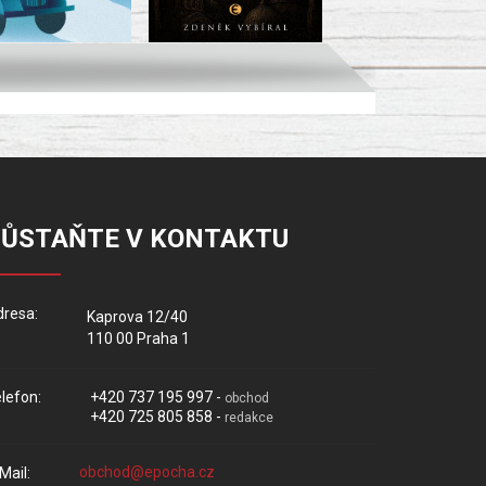
ZŮSTAŇTE V KONTAKTU
resa:
Kaprova 12/40
110 00 Praha 1
lefon:
+420 737 195 997 -
obchod
+420 725 805 858 -
redakce
Mail: