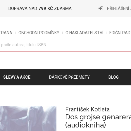
DOPRAVA NAD
799 KČ
ZDARMA
PŘIHLÁŠENÍ
STRANA
OBCHODNÍ PODMÍNKY
O NAKLADATELSTVÍ
EDIČNÍ RAD
SLEVY A AKCE
DÁRKOVÉ PŘEDMĚTY
BLOG
František Kotleta
Dos grojse genarera
(audiokniha)