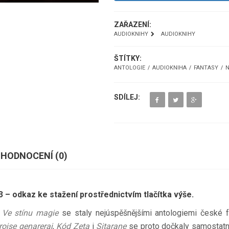
ZAŘAZENÍ:
AUDIOKNIHY
AUDIOKNIHY
ŠTÍTKY:
ANTOLOGIE
AUDIOKNIHA
FANTASY
N
SDÍLEJ:
HODNOCENÍ (
0
)
 – odkaz ke stažení prostřednictvím tlačítka výše.
a
Ve stínu magie
se staly nejúspěšnějšími antologiemi české f
rojse genareraj
,
Kód Zeta
i
Sitarane
se proto dočkaly samostatn