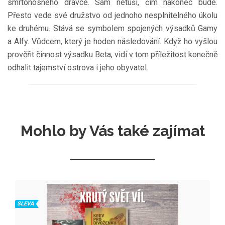
smrtonosného dravce. Sám netuší, čím nakonec bude.
Přesto vede své družstvo od jednoho nesplnitelného úkolu
ke druhému. Stává se symbolem spojených výsadků Gamy
a Alfy. Vůdcem, který je hoden následování. Když ho vyšlou
prověřit činnost výsadku Beta, vidí v tom příležitost konečně
odhalit tajemství ostrova i jeho obyvatel.
Mohlo by Vás také zajímat
SLEVA