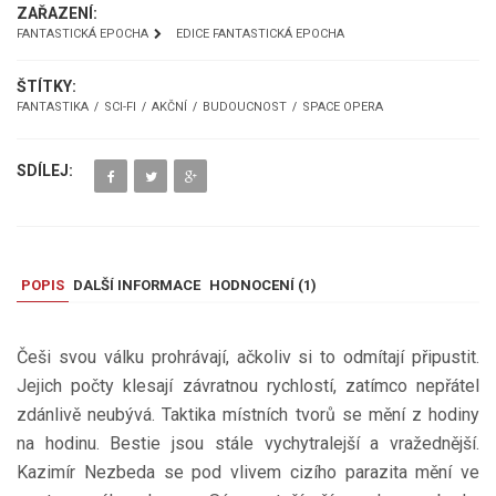
ZAŘAZENÍ:
FANTASTICKÁ EPOCHA
EDICE FANTASTICKÁ EPOCHA
ŠTÍTKY:
FANTASTIKA
SCI-FI
AKČNÍ
BUDOUCNOST
SPACE OPERA
SDÍLEJ:
POPIS
DALŠÍ INFORMACE
HODNOCENÍ (
1
)
Češi svou válku prohrávají, ačkoliv si to odmítají připustit.
Jejich počty klesají závratnou rychlostí, zatímco nepřátel
zdánlivě neubývá. Taktika místních tvorů se mění z hodiny
na hodinu. Bestie jsou stále vychytralejší a vražednější.
Kazimír Nezbeda se pod vlivem cizího parazita mění ve