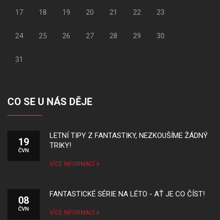
17
18
19
20
21
22
23
24
25
26
27
28
29
30
31
CO SE U NÁS DĚJE
LETNÍ TIPY Z FANTASTIKY, NEZKOUŠÍME ŽÁDNÝ
19
TRIKY!
ČVN
VÍCE INFORMACÍ
FANTASTICKÉ SÉRIE NA LÉTO - AŤ JE CO ČÍST!
08
ČVN
VÍCE INFORMACÍ