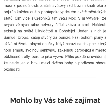
moci a jedinečnosti. Zničili světový řád bez mrknutí oka a
bojují o každou duši v postapokalyptickém světě městských
států. Čím více služebníků, tím větší Moc. S ní vytvářejí ze
svých věrných silné netvory šířící zkázu a smrt. Naštěstí
existují na světě Likvidátoři a Bohobijci. Jeden z nich je
Samuel Drops. Zabíjí stvůry za peníze, kazí bohům plány a
užívá si života plnými doušky. Když narazí na chlapce, který
nosí smůlu, svolnou šenkýřku, zákeřnou čarodějku a město
obklíčené trolly, bere to jako výzvu. Příliš pozdě si uvědomí,
že nejde jen o bitvu mezi dvěma bohy a podivnou shodu
okolností.
Mohlo by Vás také zajímat