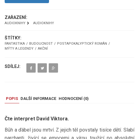
ZAŘAZENÍ:
AUDIOKNIHY
AUDIOKNIHY
ŠTÍTKY:
FANTASTIKA
BUDOUCNOST
POSTAPOKALYPTICKÝ ROMÁN
MÝTY A LEGENDY
AKČNÍ
SDÍLEJ:
POPIS
DALŠÍ INFORMACE
HODNOCENÍ (
0
)
Čte interpret David Viktora.
Bůh a ďábel jsou mrtví. Z jejich těl povstaly tisíce dětí. Slabí
parchanti, živící se emocemi a vírou, toužící po absolutní