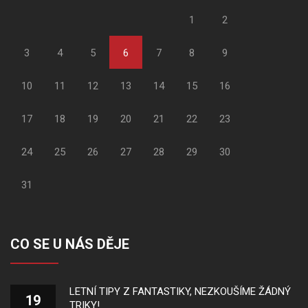
1
2
3
4
5
6
7
8
9
10
11
12
13
14
15
16
17
18
19
20
21
22
23
24
25
26
27
28
29
30
31
CO SE U NÁS DĚJE
LETNÍ TIPY Z FANTASTIKY, NEZKOUŠÍME ŽÁDNÝ
19
TRIKY!