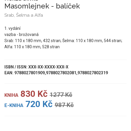
Masomlejnek - balíček
Srab, Šelma a Alfa
1. vydání
vazba - brožovaná
Srab: 110 x 180 mm, 432 stran; Šelma: 110 x 180 mm, 544 stran;
Alfa: 110 x 180 mm, 528 stran
ISBN / ISSN: XXX-XX-XXXX-XXX-X
EAN: 9788027801909,9788027802081,9788027802319
830 Kč
1277 Kč
KNIHA
720 Kč
987 Kč
E-KNIHA
UKÁZKA