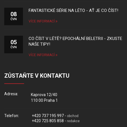
FANTASTICKÉ SÉRIE NA LÉTO - AŤ JE CO ČÍST!
08
ČVN
VÍCE INFORMACÍ
CO ČÍST V LÉTĚ? EPOCHÁLNÍ BELETRII - ZKUSTE
05
NAŠE TIPY!
ČVN
VÍCE INFORMACÍ
ZŮSTAŇTE V KONTAKTU
Adresa:
Kaprova 12/40
110 00 Praha 1
Telefon:
+420 737 195 997 -
obchod
+420 725 805 858 -
redakce