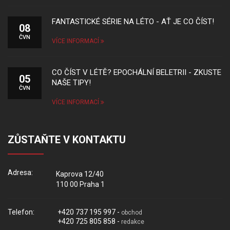
FANTASTICKÉ SÉRIE NA LÉTO - AŤ JE CO ČÍST!
08
ČVN
VÍCE INFORMACÍ
CO ČÍST V LÉTĚ? EPOCHÁLNÍ BELETRII - ZKUSTE
05
NAŠE TIPY!
ČVN
VÍCE INFORMACÍ
ZŮSTAŇTE V KONTAKTU
Adresa:
Kaprova 12/40
110 00 Praha 1
Telefon:
+420 737 195 997 -
obchod
+420 725 805 858 -
redakce