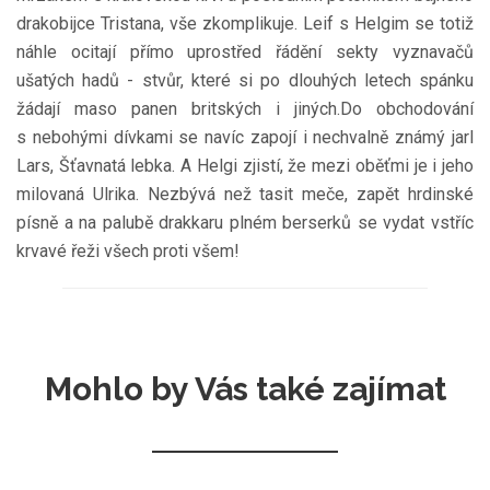
drakobijce Tristana, vše zkomplikuje. Leif s Helgim se totiž
náhle ocitají přímo uprostřed řádění sekty vyznavačů
ušatých hadů - stvůr, které si po dlouhých letech spánku
žádají maso panen britských i jiných.Do obchodování
s nebohými dívkami se navíc zapojí i nechvalně známý jarl
Lars, Šťavnatá lebka. A Helgi zjistí, že mezi oběťmi je i jeho
milovaná Ulrika. Nezbývá než tasit meče, zapět hrdinské
písně a na palubě drakkaru plném berserků se vydat vstříc
krvavé řeži všech proti všem!
Mohlo by Vás také zajímat