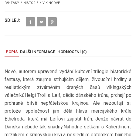
FANTASY
HISTORIE
VIKINGOVÉ
SDÍLEJ:
POPIS
DALŠÍ INFORMACE
HODNOCENÍ (
0
)
Nové, autorem upravené vydání kultovní trilogie historické
fantasy, která zaujme strhujícím dějem, živoucími hrdiny a
realistickým ztvárněním drsných časů vikingských
válečníkůHelgi Troll a Leif, dědic dánského trůnu, prchají po
prohrané bitvě nepřátelskou krajinou. Ale nezoufají si,
protože společnost jim dělá hlava mercijského krále
Ethelreda, která má Leifovi zajistit trůn. Jenže návrat do
Dánska nebude tak snadný.Náhodné setkání s Kaherdinem,
mrzákem s královskou krví a posledním potomkem bájného