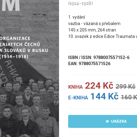
(1914–1918)
1. vydání
vazba - vázaná s přebalem
145 x 205 mm, 264 stran
10. svazek z edice Edice Traumata 
ISBN / ISSN: 9788007557152-6
EAN: 9788075571526
224 Kč
299 Kč
KNIHA
144 Kč
160 
E-KNIHA
UKÁZKA