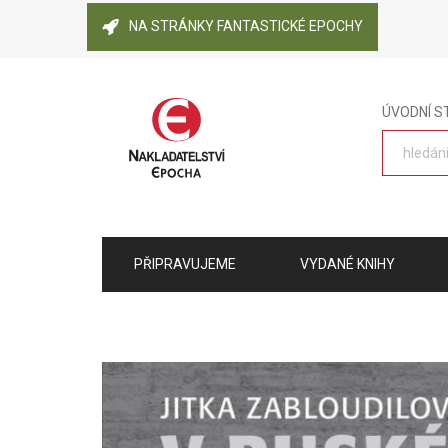
NA STRÁNKY FANTASTICKÉ EPOCHY
ÚVODNÍ 
PŘIPRAVUJEME
VYDANÉ KNIHY