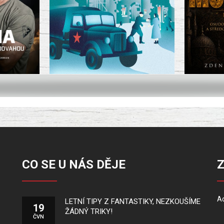
CO SE U NÁS DĚJE
Ad
LETNÍ TIPY Z FANTASTIKY, NEZKOUŠÍME
19
ŽÁDNÝ TRIKY!
ČVN