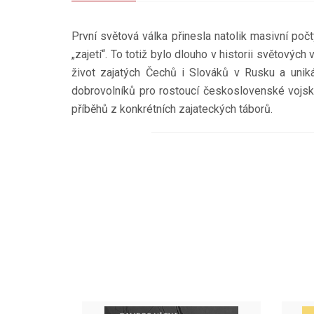
První světová válka přinesla natolik masivní poč
„zajetí“. To totiž bylo dlouho v historii světových
život zajatých Čechů i Slováků v Rusku a uniká
dobrovolníků pro rostoucí československé vojsko
příběhů z konkrétních zajateckých táborů.