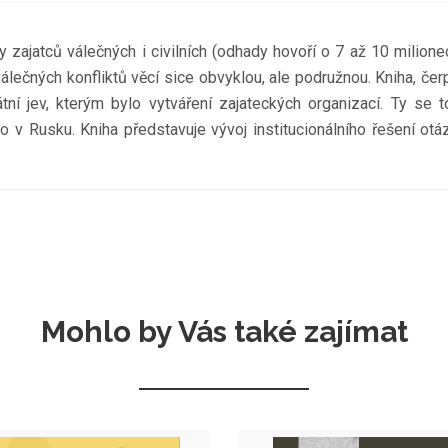
ty zajatců válečných i civilních (odhady hovoří o 7 až 10 milio
 válečných konfliktů věcí sice obvyklou, ale podružnou. Kniha, čer
tní jev, kterým bylo vytváření zajateckých organizací. Ty se 
 v Rusku. Kniha představuje vývoj institucionálního řešení otáz
Mohlo by Vás také zajímat