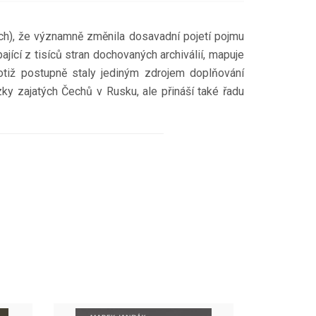
nech), že významně změnila dosavadní pojetí pojmu
pající z tisíců stran dochovaných archiválií, mapuje
totiž postupně staly jediným zdrojem doplňování
ky zajatých Čechů v Rusku, ale přináší také řadu