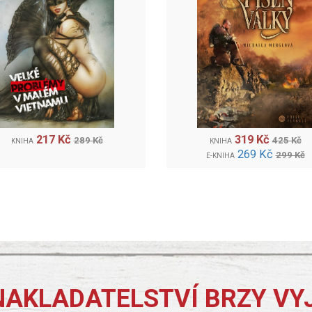
217 Kč
319 Kč
289 Kč
425 Kč
KNIHA
KNIHA
269 Kč
299 Kč
E-KNIHA
NAKLADATELSTVÍ BRZY VY