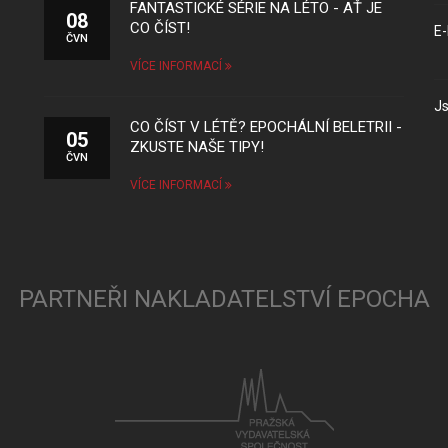
FANTASTICKÉ SÉRIE NA LÉTO - AŤ JE
08
CO ČÍST!
E-
ČVN
VÍCE INFORMACÍ
Js
CO ČÍST V LÉTĚ? EPOCHÁLNÍ BELETRII -
05
ZKUSTE NAŠE TIPY!
ČVN
VÍCE INFORMACÍ
PARTNEŘI NAKLADATELSTVÍ EPOCHA