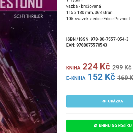
1. vydání
vazba - brožovaná
115 x 180 mm, 368 stran
105. svazek z edice Edice Pevnost
ISBN / ISSN: 978-80-7557-054-3
EAN: 9788075570543
224 Kč
299 Kč
KNIHA
152 Kč
169 
E-KNIHA
UKÁZKA
KNIHU DO KOŠÍKU