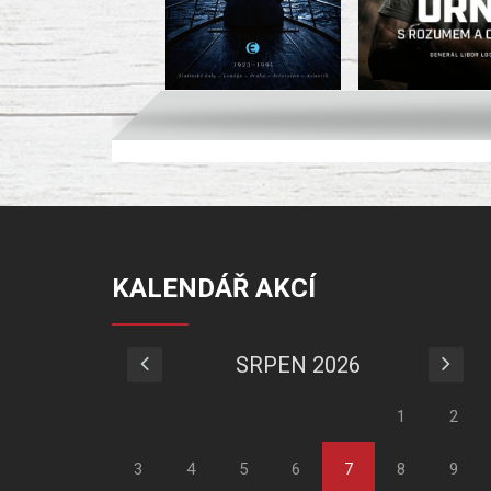
KALENDÁŘ AKCÍ
SRPEN 2026
1
2
3
4
5
6
7
8
9