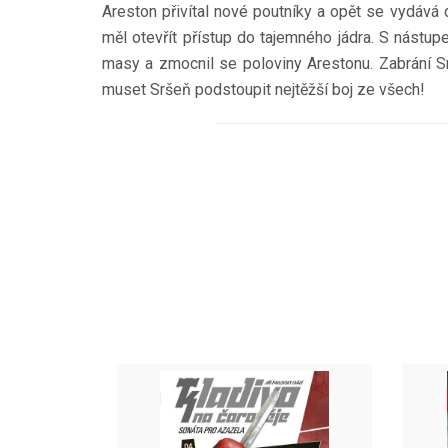
Areston přivítal nové poutníky a opět se vydává
měl otevřít přístup do tajemného jádra. S nástup
masy a zmocnil se poloviny Arestonu. Zabrání S
muset Sršeň podstoupit nejtěžší boj ze všech!