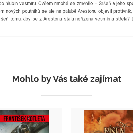
 do hlubin vesmíru. Ovšem mnohé se změnilo – Sršeň a jeho spoje
em nových poutníků se ale na palubě Arestonu objevil protivník
ršeň tomu, aby se z Arestonu stala neřízená vesmírná střela?
Mohlo by Vás také zajímat