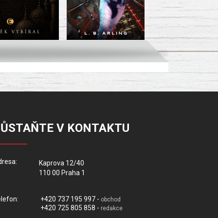
ZŮSTAŇTE V KONTAKTU
resa:
Kaprova 12/40
110 00 Praha 1
lefon:
+420 737 195 997 -
obchod
+420 725 805 858 -
redakce