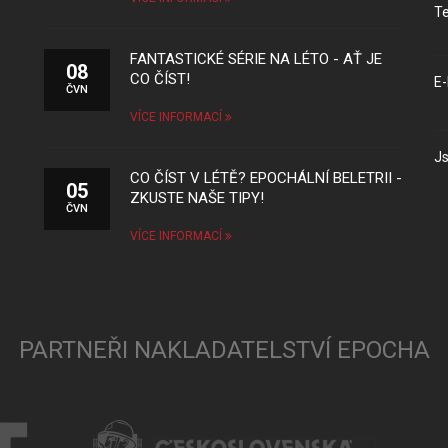
Te
FANTASTICKÉ SÉRIE NA LÉTO - AŤ JE
08
CO ČÍST!
E-
ČVN
VÍCE INFORMACÍ
Js
CO ČÍST V LÉTĚ? EPOCHÁLNÍ BELETRII -
05
ZKUSTE NAŠE TIPY!
ČVN
VÍCE INFORMACÍ
PARTNEŘI NAKLADATELSTVÍ EPOCHA