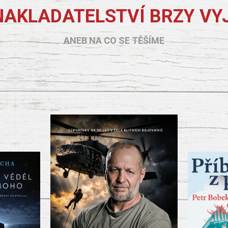
NAKLADATELSTVÍ BRZY VY
ANEB NA CO SE TĚŠÍME