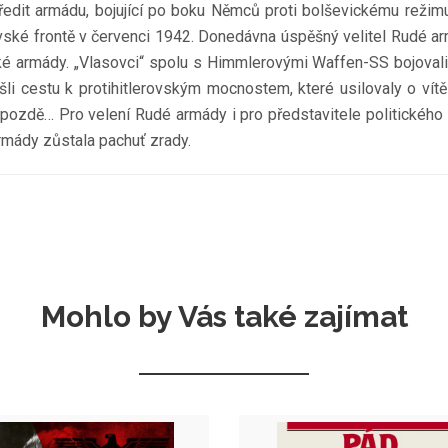
edit armádu, bojující po boku Němců proti bolševickému režimu 
ské frontě v červenci 1942. Donedávna úspěšný velitel Rudé arm
armády. „Vlasovci“ spolu s Himmlerovými Waffen-SS bojovali na
šli cestu k protihitlerovským mocnostem, které usilovaly o vítě
lo pozdě… Pro velení Rudé armády i pro představitele politického
rmády zůstala pachuť zrady.
Mohlo by Vás také zajímat