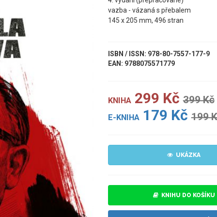
4. vydání (přepracované)
vazba - vázaná s přebalem
145 x 205 mm, 496 stran
ISBN / ISSN: 978-80-7557-177-9
EAN: 9788075571779
299 Kč
399 Kč
KNIHA
179 Kč
199 
E-KNIHA
UKÁZKA
KNIHU DO KOŠÍKU