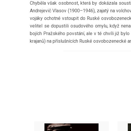
Chyběla však osobnost, která by dokázala soustř
Andrejevič Vlasov (1900–1946), zajatý na volchov
vojáky ochotné vstoupit do Ruské osvobozenecké 
velitel se dopustili osudového omylu, když nena
bojích Pražského povstání, ale v té chvíli již by
krajanů) na příslušnících Ruské osvobozenecké a