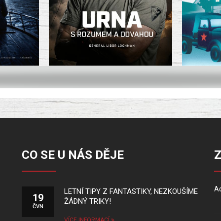
CO SE U NÁS DĚJE
Ad
LETNÍ TIPY Z FANTASTIKY, NEZKOUŠÍME
19
ŽÁDNÝ TRIKY!
ČVN
VÍCE INFORMACÍ