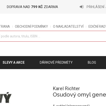
DOPRAVA NAD
799 KČ
ZDARMA
PŘIHLÁŠENÍ
STRANA
OBCHODNÍ PODMÍNKY
O NAKLADATELSTVÍ
EDIČNÍ RAD
SLEVY A AKCE
DÁRKOVÉ PŘEDMĚTY
BLOG
Karel Richter
Osudový omyl gener