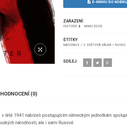
E-KNIHU DO KOŠÍK
ZAŘAZENÍ:
HISTORIE
MIMO EDICE
ŠTÍTKY:
NACISMUS
2. SVĚTOVÁ VÁLKA
RUSKO
SDÍLEJ:
HODNOCENÍ (
0
)
z v létě 1941 nabízeli postupujícím německým jednotkám spoluprá
ruských národností, ale i sami Rusové.