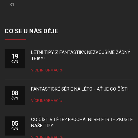
31
CO SE U NÁS DĚJE
LETNÍ TIPY Z FANTASTIKY, NEZKOUŠÍME ŽÁDNÝ
19
TRIKY!
ČVN
VÍCE INFORMACÍ
FANTASTICKÉ SÉRIE NA LÉTO - AŤ JE CO ČÍST!
08
ČVN
VÍCE INFORMACÍ
CO ČÍST V LÉTĚ? EPOCHÁLNÍ BELETRII - ZKUSTE
05
NAŠE TIPY!
ČVN
VÍCE INFORMACÍ