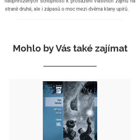
nadpřirozených schopností k prosazení vlastních zájmů na
straně druhé, ale i zápasů o moc mezi dvěma klany upírů.
Mohlo by Vás také zajímat