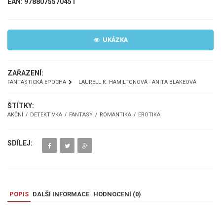
EAN: 9788075570451
UKÁZKA
ZAŘAZENÍ:
FANTASTICKÁ EPOCHA
LAURELL K. HAMILTONOVÁ - ANITA BLAKEOVÁ
ŠTÍTKY:
AKČNÍ
DETEKTIVKA
FANTASY
ROMANTIKA
EROTIKA
SDÍLEJ:
POPIS
DALŠÍ INFORMACE
HODNOCENÍ (
0
)