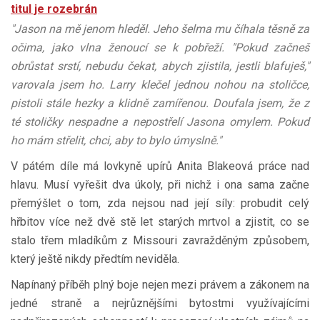
titul je rozebrán
"Jason na mě jenom hleděl. Jeho šelma mu číhala těsně za
očima, jako vlna ženoucí se k pobřeží. "Pokud začneš
obrůstat srstí, nebudu čekat, abych zjistila, jestli blafuješ,"
varovala jsem ho. Larry klečel jednou nohou na stoličce,
pistoli stále hezky a klidně zamířenou. Doufala jsem, že z
té stoličky nespadne a nepostřelí Jasona omylem. Pokud
ho mám střelit, chci, aby to bylo úmyslně."
V pátém díle má lovkyně upírů Anita Blakeová práce nad
hlavu. Musí vyřešit dva úkoly, při nichž i ona sama začne
přemýšlet o tom, zda nejsou nad její síly: probudit celý
hřbitov více než dvě stě let starých mrtvol a zjistit, co se
stalo třem mladíkům z Missouri zavražděným způsobem,
který ještě nikdy předtím neviděla.
Napínaný příběh plný boje nejen mezi právem a zákonem na
jedné straně a nejrůznějšími bytostmi využívajícími