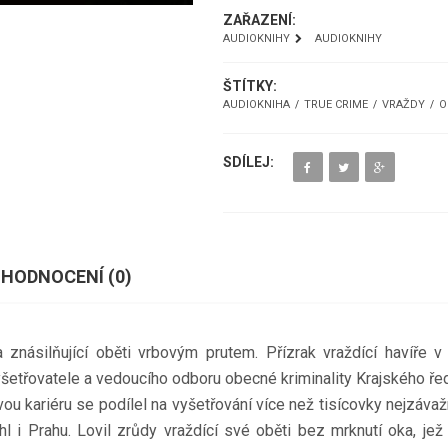
ZAŘAZENÍ:
AUDIOKNIHY
AUDIOKNIHY
ŠTÍTKY:
AUDIOKNIHA
TRUE CRIME
VRAŽDY
O
SDÍLEJ:
HODNOCENÍ (
0
)
 znásilňující oběti vrbovým prutem. Přízrak vraždící havíře v
etřovatele a vedoucího odboru obecné kriminality Krajského řed
u kariéru se podílel na vyšetřování více než tisícovky nejzávažně
hl i Prahu. Lovil zrůdy vraždící své oběti bez mrknutí oka, jež 