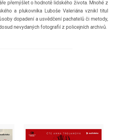
enáře přemýšlet o hodnotě lidského života. Mnohé z
kého a plukovníka Luboše Valeriána vznikl titul
i způsoby dopadení a usvědčení pachatelů či metody,
dosud nevydaných fotografií z policejních archivů.