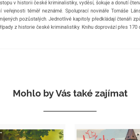
opu v historii české kriminalistiky, vyděsí, šokuje a donutí čt
ší veřejnosti téměř neznámé. Spoluprací novináře Tomáše Láns
 opomíjených pozůstalých. Jednotlivé kapitoly předkládají čtenář
případy z historie české kriminalistiky. Knihu doprovází přes 170 
Mohlo by Vás také zajímat