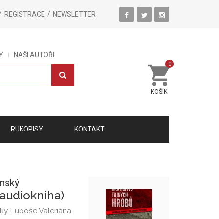
REGISTRACE
NEWSLETTER
Y
NAŠI AUTOŘI
0
KOŠÍK
RUKOPISY
KONTAKT
nský
(audiokniha)
lky Luboše Valeriána