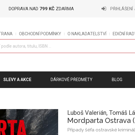
DOPRAVA NAD
799 KČ
ZDARMA
PŘIHLÁŠENÍ
STRANA
OBCHODNÍ PODMÍNKY
O NAKLADATELSTVÍ
EDIČNÍ RAD
SLEVY A AKCE
DÁRKOVÉ PŘEDMĚTY
BLOG
Luboš Valerián,
Tomáš Lá
Mordparta Ostrava 
Případy šéfa ostravské kriminá