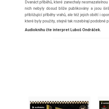
Dvanáct příběhů, které zanechaly nesmazatelnou st
nich nebyly dosud blíže publikovány a jsou šir
přibližující příběhy vrahů, ale též jejich obětí i
které byly použity, stejně tak rozebírají podobné 
Audioknihu čte interpret Luboš Ondráček.