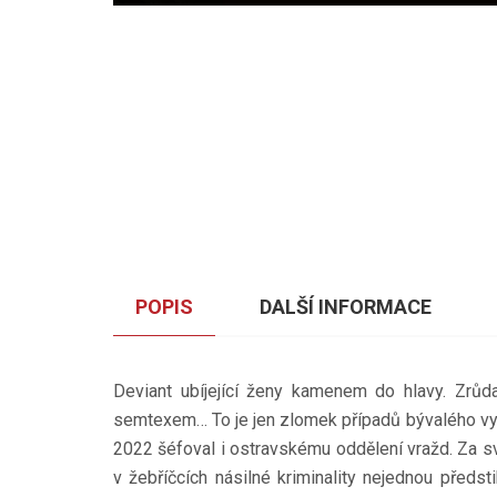
POPIS
DALŠÍ INFORMACE
Deviant ubíjející ženy kamenem do hlavy. Zrůda
semtexem… To je jen zlomek případů bývalého vyš
2022 šéfoval i ostravskému oddělení vražd. Za svo
v žebříčcích násilné kriminality nejednou předsti