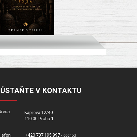
ZŮSTAŇTE V KONTAKTU
resa:
Kaprova 12/40
110 00 Praha 1
lefon:
+420 737 195 997 -
obchod