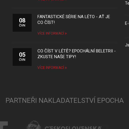
Te
FANTASTICKÉ SÉRIE NA LÉTO - AŤ JE
08
CO ČÍST!
E-
ČVN
VÍCE INFORMACÍ
Js
CO ČÍST V LÉTĚ? EPOCHÁLNÍ BELETRII -
05
ZKUSTE NAŠE TIPY!
ČVN
VÍCE INFORMACÍ
PARTNEŘI NAKLADATELSTVÍ EPOCHA