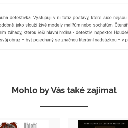
ouhá detektivka. Vystupují v ní totiž postavy, které sice nejso
y podobně, jako slouží živé modely malířům nebo sochařům. Čtená
těním záhady, kterou řeší hlavní hrdina - detektiv inspektor Hou
svůj obraz – byť pojednaný se značnou literární nadsázkou – v po
Mohlo by Vás také zajímat