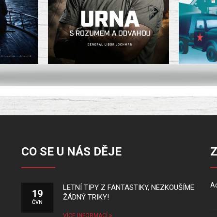
CO SE U NÁS DĚJE
Ad
LETNÍ TIPY Z FANTASTIKY, NEZKOUŠÍME
19
ŽÁDNÝ TRIKY!
ČVN
VÍCE INFORMACÍ