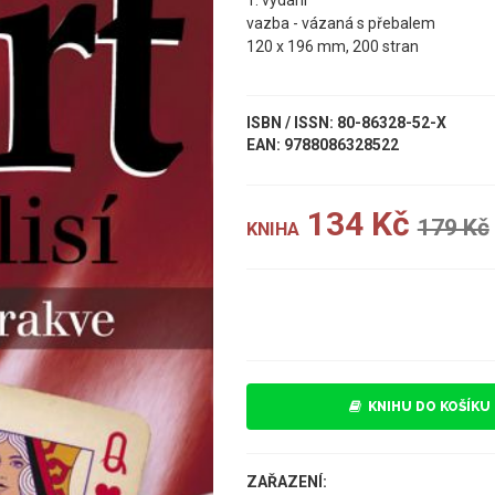
1. vydání
vazba - vázaná s přebalem
120 x 196 mm, 200 stran
ISBN / ISSN: 80-86328-52-X
EAN: 9788086328522
134 Kč
179 Kč
KNIHA
UKÁZKA
KNIHU DO KOŠÍKU
ZAŘAZENÍ: