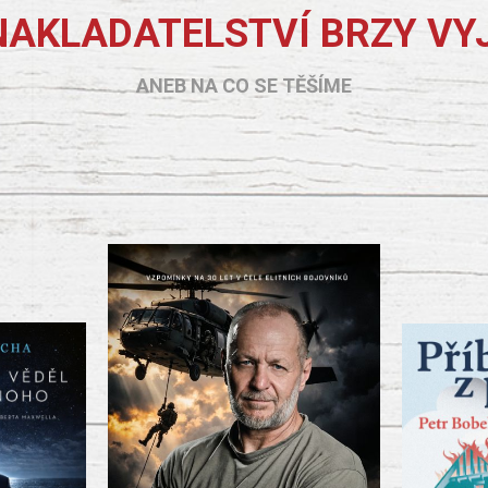
NAKLADATELSTVÍ BRZY VY
ANEB NA CO SE TĚŠÍME