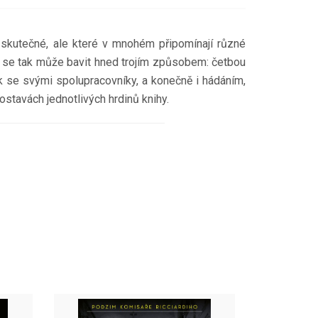
u skutečné, ale které v mnohém připomínají různé
ř se tak může bavit hned trojím způsobem: četbou
dek se svými spolupracovníky, a konečně i hádáním,
stavách jednotlivých hrdinů knihy.