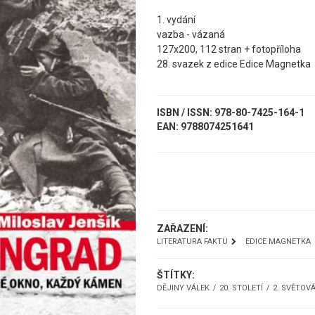
1. vydání
vazba - vázaná
127x200, 112 stran + fotopříloha
28. svazek z edice Edice Magnetka
ISBN / ISSN: 978-80-7425-164-1
EAN: 9788074251641
UKÁZKA
ZAŘAZENÍ:
LITERATURA FAKTU
EDICE MAGNETKA
ŠTÍTKY:
DĚJINY VÁLEK
20. STOLETÍ
2. SVĚTOV