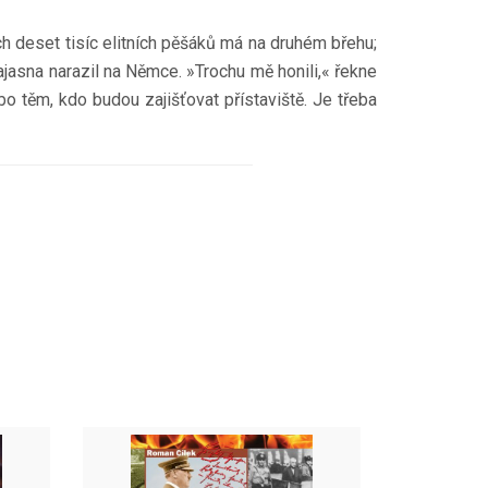
h deset tisíc elitních pěšáků má na druhém břehu;
ajasna narazil na Němce. »Trochu mě honili,« řekne
o těm, kdo budou zajišťovat přístaviště. Je třeba