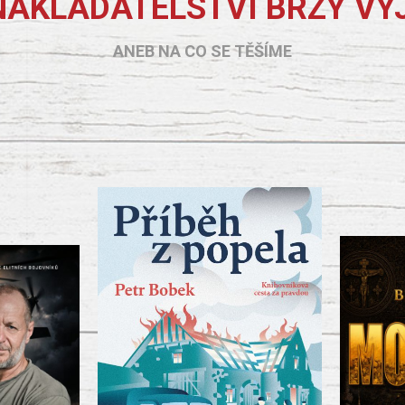
NAKLADATELSTVÍ BRZY VY
ANEB NA CO SE TĚŠÍME