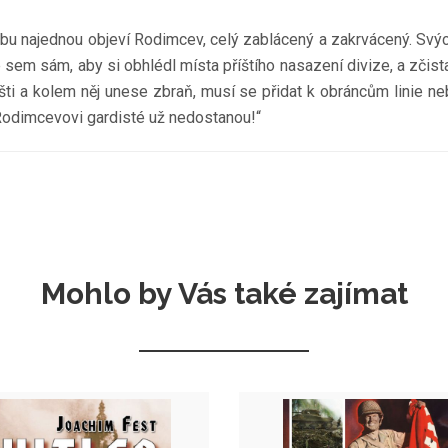
bu najednou objeví Rodimcev, celý zablácený a zakrvácený. Svýc
sem sám, aby si obhlédl místa příštího nasazení divize, a zčist
šti a kolem něj unese zbraň, musí se přidat k obráncům linie neb
 Rodimcevovi gardisté už nedostanou!“
Mohlo by Vás také zajímat