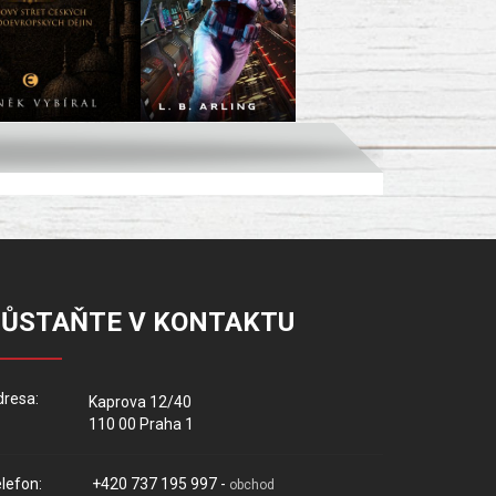
ZŮSTAŇTE V KONTAKTU
resa:
Kaprova 12/40
110 00 Praha 1
lefon:
+420 737 195 997 -
obchod