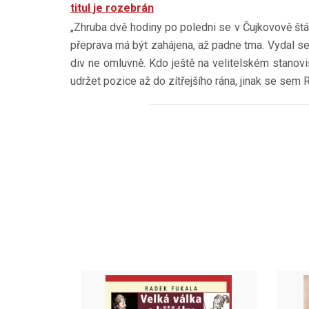
titul je rozebrán
„Zhruba dvě hodiny po poledni se v Čujkovově štá
přeprava má být zahájena, až padne tma. Vydal se 
div ne omluvně. Kdo ještě na velitelském stanovi
udržet pozice až do zítřejšího rána, jinak se sem