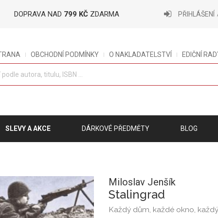
DOPRAVA NAD
799 KČ
ZDARMA
PŘIHLÁŠENÍ
STRANA
OBCHODNÍ PODMÍNKY
O NAKLADATELSTVÍ
EDIČNÍ RAD
SLEVY A AKCE
DÁRKOVÉ PŘEDMĚTY
BLOG
Miloslav Jenšík
Stalingrad
Každý dům, každé okno, každ