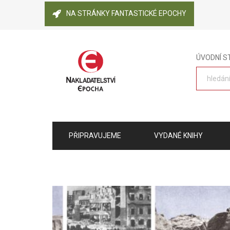
NA STRÁNKY FANTASTICKÉ EPOCHY
ÚVODNÍ 
PŘIPRAVUJEME
VYDANÉ KNIHY