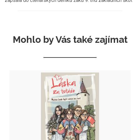
zapsala do čtenářských deníků žáků 9. tříd základních škol.
Mohlo by Vás také zajímat