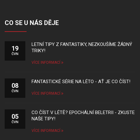
CO SE U NÁS DĚJE
LETNÍ TIPY Z FANTASTIKY, NEZKOUŠÍME ŽÁDNÝ
19
TRIKY!
ČVN
VÍCE INFORMACÍ
FANTASTICKÉ SÉRIE NA LÉTO - AŤ JE CO ČÍST!
08
ČVN
VÍCE INFORMACÍ
CO ČÍST V LÉTĚ? EPOCHÁLNÍ BELETRII - ZKUSTE
05
NAŠE TIPY!
ČVN
VÍCE INFORMACÍ