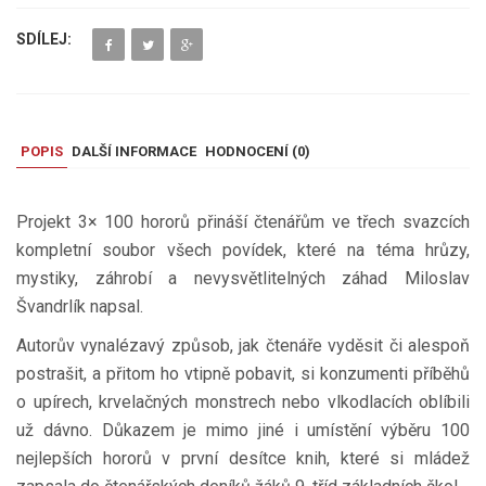
SDÍLEJ:
POPIS
DALŠÍ INFORMACE
HODNOCENÍ (
0
)
Projekt 3× 100 hororů přináší čtenářům ve třech svazcích
kompletní soubor všech povídek, které na téma hrůzy,
mystiky, záhrobí a nevysvětlitelných záhad Miloslav
Švandrlík napsal.
Autorův vynalézavý způsob, jak čtenáře vyděsit či alespoň
postrašit, a přitom ho vtipně pobavit, si konzumenti příběhů
o upírech, krvelačných monstrech nebo vlkodlacích oblíbili
už dávno. Důkazem je mimo jiné i umístění výběru 100
nejlepších hororů v první desítce knih, které si mládež