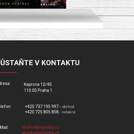
ZŮSTAŇTE V KONTAKTU
resa:
Kaprova 12/40
110 00 Praha 1
lefon:
+420 737 195 997 -
obchod
+420 725 805 858 -
redakce
Mail: