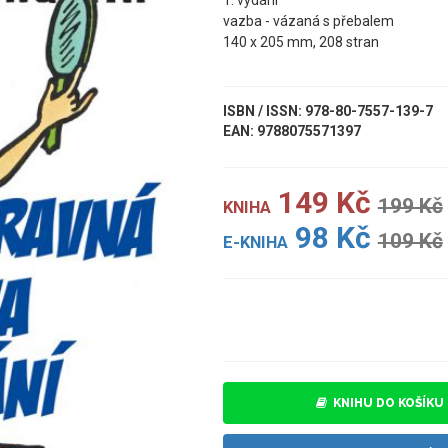
1. vydání
vazba - vázaná s přebalem
140 x 205 mm, 208 stran
ISBN / ISSN: 978-80-7557-139-7
EAN: 9788075571397
149 Kč
199 Kč
KNIHA
98 Kč
109 Kč
E-KNIHA
UKÁZKA
KNIHU DO KOŠÍKU