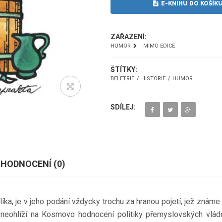
E-KNIHU DO KOŠÍK
ZAŘAZENÍ:
HUMOR
MIMO EDICE
ŠTÍTKY:
BELETRIE
HISTORIE
HUMOR
SDÍLEJ:
HODNOCENÍ (
0
)
ka, je v jeho podání vždycky trochu za hranou pojetí, jež známe z
neohlíží na Kosmovo hodnocení politiky přemyslovských vládců