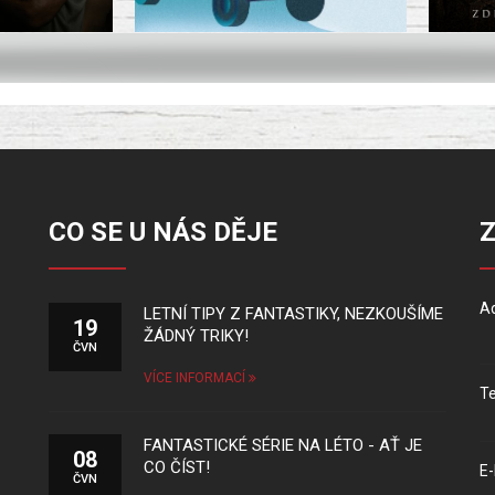
CO SE U NÁS DĚJE
Ad
LETNÍ TIPY Z FANTASTIKY, NEZKOUŠÍME
19
ŽÁDNÝ TRIKY!
ČVN
VÍCE INFORMACÍ
Te
FANTASTICKÉ SÉRIE NA LÉTO - AŤ JE
08
CO ČÍST!
E-
ČVN