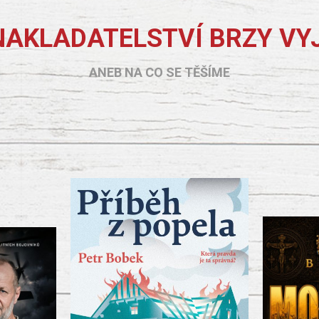
NAKLADATELSTVÍ BRZY VY
ANEB NA CO SE TĚŠÍME