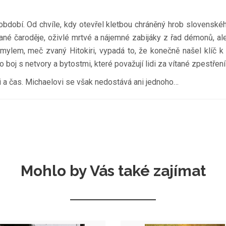
 období. Od chvíle, kdy otevřel kletbou chráněný hrob slovenské
ané čaroděje, oživlé mrtvé a nájemné zabijáky z řad démonů, ale
omylem, meč zvaný Hitokiri, vypadá to, že konečně našel klíč 
j s netvory a bytostmi, které považují lidi za vítané zpestření 
ti a čas. Michaelovi se však nedostává ani jednoho…
Mohlo by Vás také zajímat