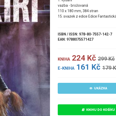
1. vydání
vazba - brožovaná
110 x 180 mm, 384 stran
15. svazek z edice Edice Fantastic
ISBN / ISSN: 978-80-7557-142-7
EAN: 9788075571427
224 Kč
299 Kč
KNIHA
161 Kč
179 
E-KNIHA
UKÁZKA
KNIHU DO KOŠÍKU