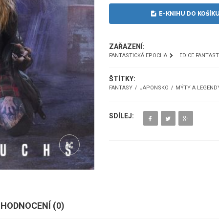
E-KNIHU DO KOŠÍK
ZAŘAZENÍ:
FANTASTICKÁ EPOCHA
EDICE FANTAS
ŠTÍTKY:
FANTASY
JAPONSKO
MÝTY A LEGEND
SDÍLEJ:
HODNOCENÍ (
0
)