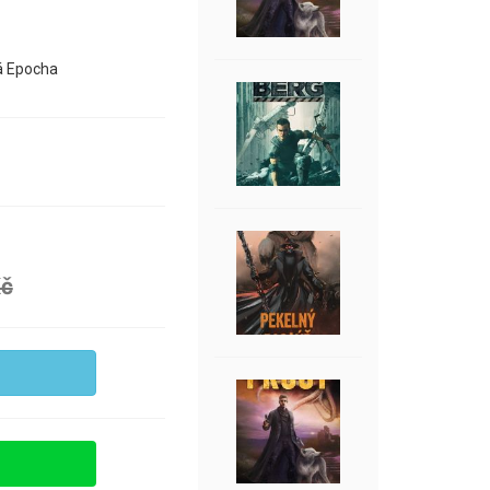
ká Epocha
Kč