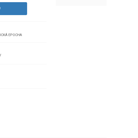
U
TICKÁ EPOCHA
Y