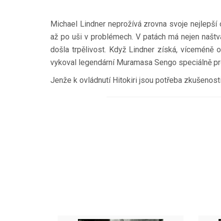
Michael Lindner neprožívá zrovna svoje nejlepší
až po uši v problémech. V patách má nejen naštv
došla trpělivost. Když Lindner získá, víceméně 
vykoval legendární Muramasa Sengo speciálně pro bo
Jenže k ovládnutí Hitokiri jsou potřeba zkušenos