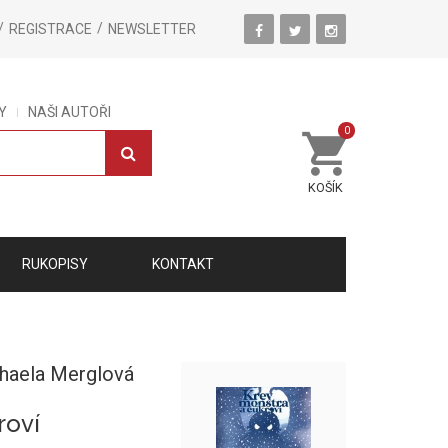
REGISTRACE
NEWSLETTER
Y
NAŠI AUTOŘI
0
KOŠÍK
RUKOPISY
KONTAKT
haela Merglová
roví