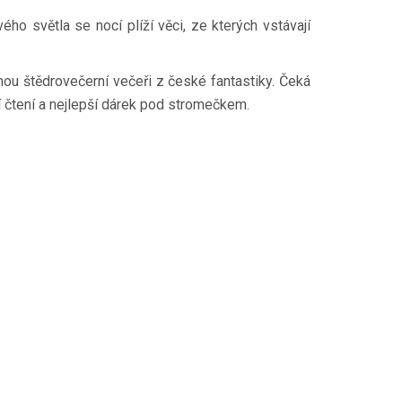
ho světla se nocí plíží věci, ze kterých vstávají
nou štědrovečerní večeři z české fantastiky. Čeká
í čtení a nejlepší dárek pod stromečkem.