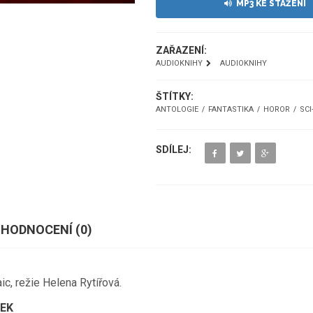
MP3 KE STAŽENÍ
ZAŘAZENÍ:
AUDIOKNIHY
AUDIOKNIHY
ŠTÍTKY:
ANTOLOGIE
FANTASTIKA
HOROR
SCI
SDÍLEJ:
HODNOCENÍ (
0
)
ic, režie Helena Rytířová.
DEK