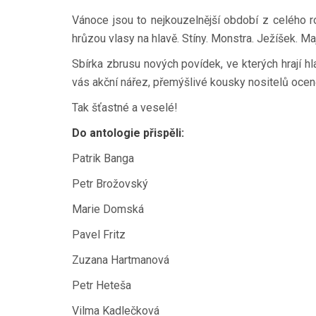
Vánoce jsou to nejkouzelnější období z celého ro
hrůzou vlasy na hlavě. Stíny. Monstra. Ježíšek. Mají
Sbírka zbrusu nových povídek, ve kterých hrají h
vás akční nářez, přemýšlivé kousky nositelů oceně
Tak šťastné a veselé!
Do antologie přispěli:
Patrik Banga
Petr Brožovský
Marie Domská
Pavel Fritz
Zuzana Hartmanová
Petr Heteša
Vilma Kadlečková