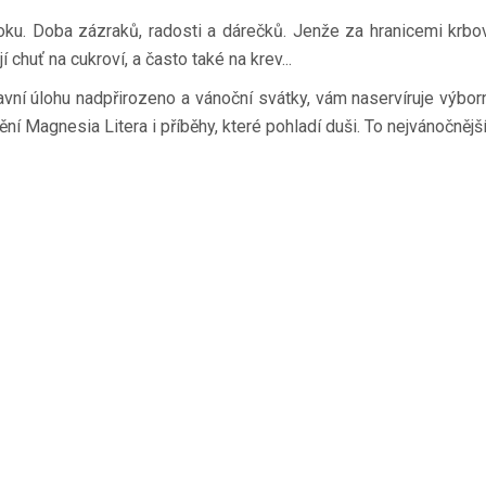
ku. Doba zázraků, radosti a dárečků. Jenže za hranicemi krbové
 chuť na cukroví, a často také na krev...
lavní úlohu nadpřirozeno a vánoční svátky, vám naservíruje výbor
ní Magnesia Litera i příběhy, které pohladí duši. To nejvánočnějš