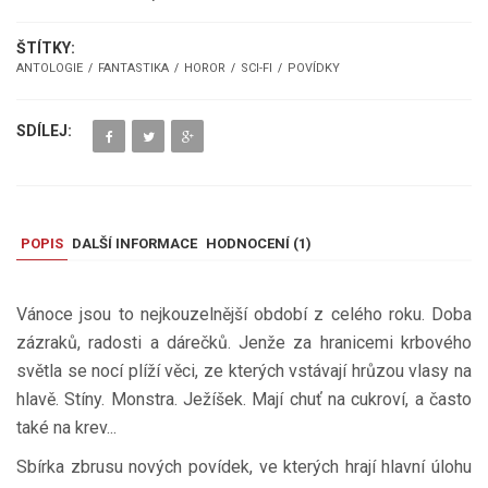
ŠTÍTKY:
ANTOLOGIE
FANTASTIKA
HOROR
SCI-FI
POVÍDKY
SDÍLEJ:
POPIS
DALŠÍ INFORMACE
HODNOCENÍ (
1
)
Vánoce jsou to nejkouzelnější období z celého roku. Doba
zázraků, radosti a dárečků. Jenže za hranicemi krbového
světla se nocí plíží věci, ze kterých vstávají hrůzou vlasy na
hlavě. Stíny. Monstra. Ježíšek. Mají chuť na cukroví, a často
také na krev...
Sbírka zbrusu nových povídek, ve kterých hrají hlavní úlohu