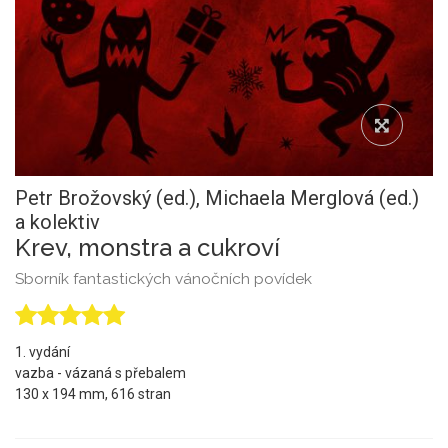
Petr Brožovský (ed.),
Michaela Merglová (ed.)
a kolektiv
Krev, monstra a cukroví
Sborník fantastických vánočních povídek
1. vydání
vazba - vázaná s přebalem
130 x 194 mm, 616 stran