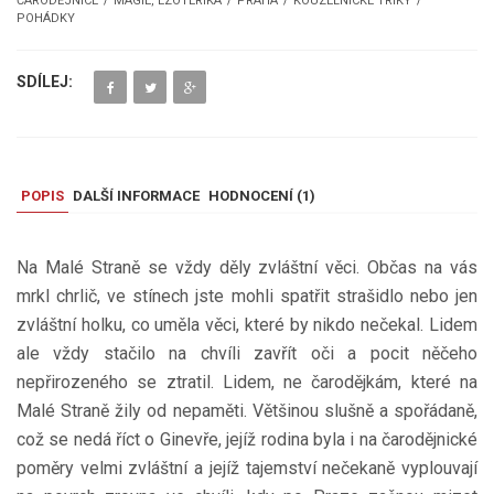
ČARODĚJNICE
MAGIE, EZOTERIKA
PRAHA
KOUZELNICKÉ TRIKY
POHÁDKY
SDÍLEJ:
POPIS
DALŠÍ INFORMACE
HODNOCENÍ (
1
)
Na Malé Straně se vždy děly zvláštní věci. Občas na vás
mrkl chrlič, ve stínech jste mohli spatřit strašidlo nebo jen
zvláštní holku, co uměla věci, které by nikdo nečekal. Lidem
ale vždy stačilo na chvíli zavřít oči a pocit něčeho
nepřirozeného se ztratil. Lidem, ne čarodějkám, které na
Malé Straně žily od nepaměti. Většinou slušně a spořádaně,
což se nedá říct o Ginevře, jejíž rodina byla i na čarodějnické
poměry velmi zvláštní a jejíž tajemství nečekaně vyplouvají