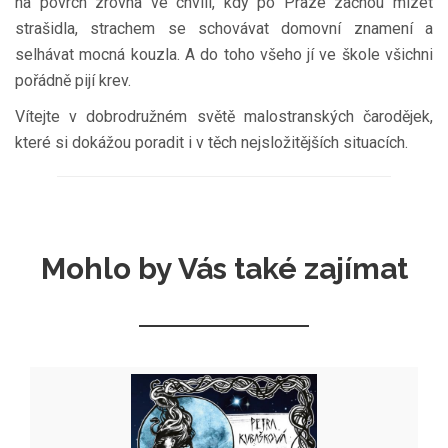
na povrch zrovna ve chvíli, kdy po Praze začnou mizet
strašidla, strachem se schovávat domovní znamení a
selhávat mocná kouzla. A do toho všeho jí ve škole všichni
pořádně pijí krev.
Vítejte v dobrodružném světě malostranských čarodějek,
které si dokážou poradit i v těch nejsložitějších situacích.
Mohlo by Vás také zajímat