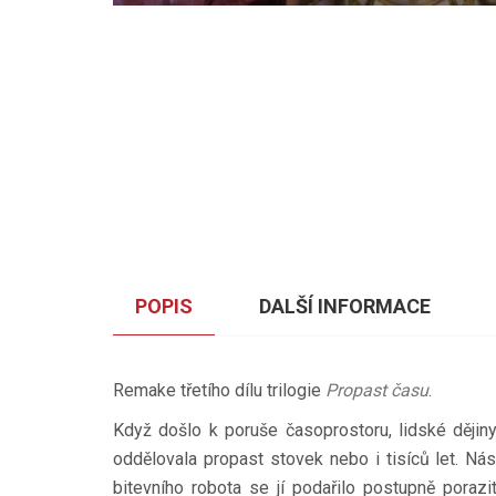
POPIS
DALŠÍ INFORMACE
Remake třetího dílu trilogie
Propast času
.
Když došlo k poruše časoprostoru, lidské dějiny s
oddělovala propast stovek nebo i tisíců let. Ná
bitevního robota se jí podařilo postupně porazi