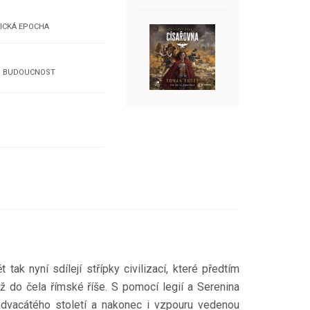
TICKÁ EPOCHA
BUDOUCNOST
tak nyní sdílejí střípky civilizací, které předtím
ž do čela římské říše. S pomocí legií a Serenina
vaadvacátého století a nakonec i vzpouru vedenou