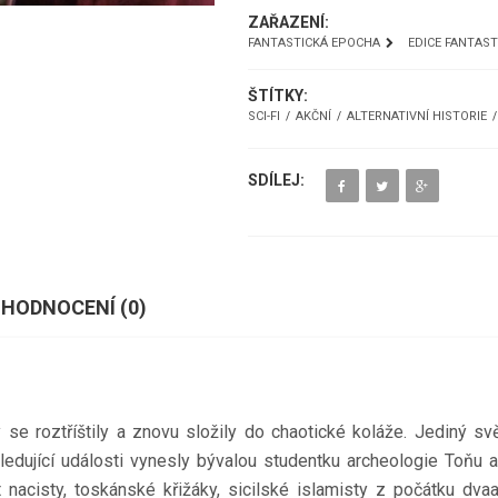
ZAŘAZENÍ:
FANTASTICKÁ EPOCHA
EDICE FANTAS
ŠTÍTKY:
SCI-FI
AKČNÍ
ALTERNATIVNÍ HISTORIE
SDÍLEJ:
HODNOCENÍ (
0
)
e roztříštily a znovu složily do chaotické koláže. Jediný svět 
sledující události vynesly bývalou studentku archeologie Toňu a
t nacisty, toskánské křižáky, sicilské islamisty z počátku d