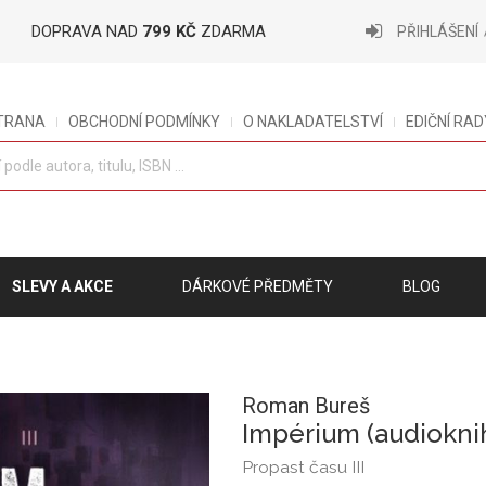
DOPRAVA NAD
799 KČ
ZDARMA
PŘIHLÁŠENÍ
STRANA
OBCHODNÍ PODMÍNKY
O NAKLADATELSTVÍ
EDIČNÍ RAD
SLEVY A AKCE
DÁRKOVÉ PŘEDMĚTY
BLOG
Roman Bureš
Impérium (audiokni
Propast času III