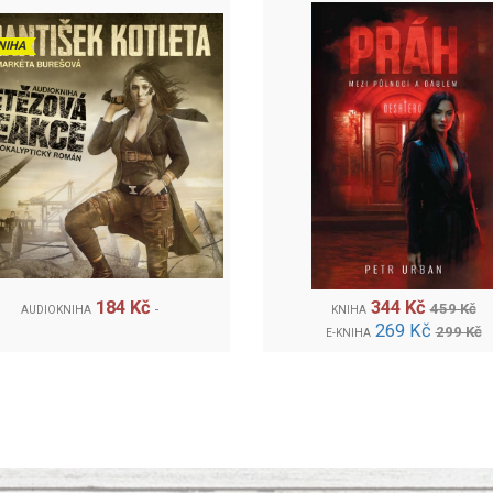
NIHA
184 Kč
344 Kč
459 Kč
AUDIOKNIHA
KNIHA
269 Kč
299 Kč
E-KNIHA