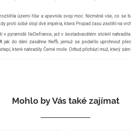
 rozšířila území říše a upevnila svoji moc. Nicméně vše, co se 
dy proti sobě stojí dvě impéria, která Propad času zastihl na vrc
tí v pyramidě IleDefrance, jež v šestadvacátém století nahradila
 A jak do dění zasáhne Neffi, jemuž se podařilo uprchnout př
stepí, které nahradily Černé moře. Odtud přichází muž, který 
Mohlo by Vás také zajímat