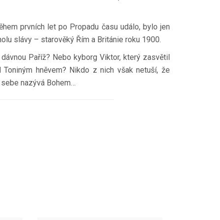
během prvních let po Propadu času událo, bylo jen
holu slávy – starověký Řím a Británie roku 1900.
 dávnou Paříž? Nebo kyborg Viktor, který zasvětil
ed Toniným hněvem? Nikdo z nich však netuší, že
sám sebe nazývá Bohem…