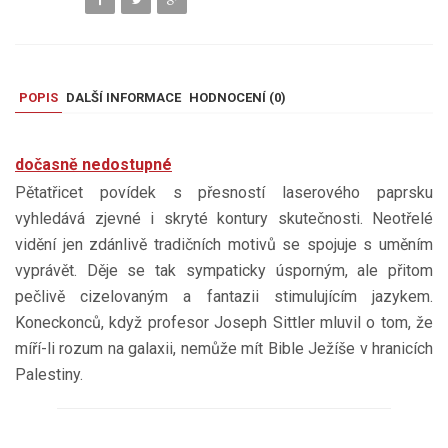
POPIS
DALŠÍ INFORMACE
HODNOCENÍ (
0
)
dočasně nedostupné
Pětatřicet povídek s přesností laserového paprsku
vyhledává zjevné i skryté kontury skutečnosti. Neotřelé
vidění jen zdánlivě tradičních motivů se spojuje s uměním
vyprávět. Děje se tak sympaticky úsporným, ale přitom
pečlivě cizelovaným a fantazii stimulujícím jazykem.
Koneckonců, když profesor Joseph Sittler mluvil o tom, že
míří-li rozum na galaxii, nemůže mít Bible Ježíše v hranicích
Palestiny.