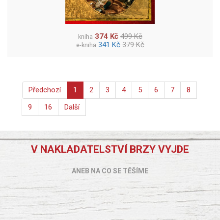
374 Kč
499 Kč
kniha
341 Kč
379 Kč
e-kniha
Předchozí
1
2
3
4
5
6
7
8
9
16
Další
V NAKLADATELSTVÍ BRZY VYJDE
ANEB NA CO SE TĚŠÍME