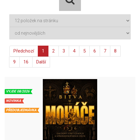
Předchozí
1
2
3
4
5
6
7
8
9
16
Další
VYJDE 08/2026
NOVINKA
PŘEDOBJEDNÁVKA