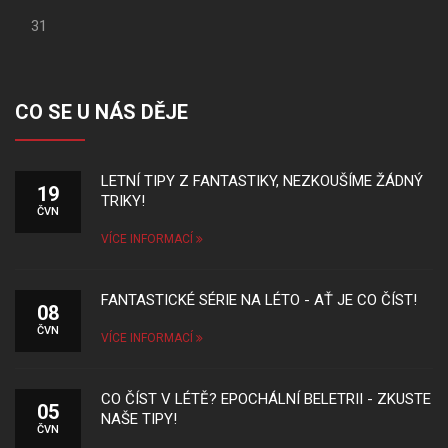
31
CO SE U NÁS DĚJE
LETNÍ TIPY Z FANTASTIKY, NEZKOUŠÍME ŽÁDNÝ
19
TRIKY!
ČVN
VÍCE INFORMACÍ
FANTASTICKÉ SÉRIE NA LÉTO - AŤ JE CO ČÍST!
08
ČVN
VÍCE INFORMACÍ
CO ČÍST V LÉTĚ? EPOCHÁLNÍ BELETRII - ZKUSTE
05
NAŠE TIPY!
ČVN