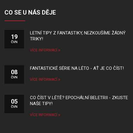
CO SE U NÁS DĚJE
LETNÍ TIPY Z FANTASTIKY, NEZKOUŠÍME ŽÁDNÝ
19
TRIKY!
ČVN
VÍCE INFORMACÍ
FANTASTICKÉ SÉRIE NA LÉTO - AŤ JE CO ČÍST!
08
ČVN
VÍCE INFORMACÍ
CO ČÍST V LÉTĚ? EPOCHÁLNÍ BELETRII - ZKUSTE
05
NAŠE TIPY!
ČVN
VÍCE INFORMACÍ