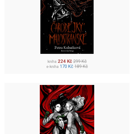
224 Kč
299 Kč
kniha
170 Kč
189 Kč
e-kniha