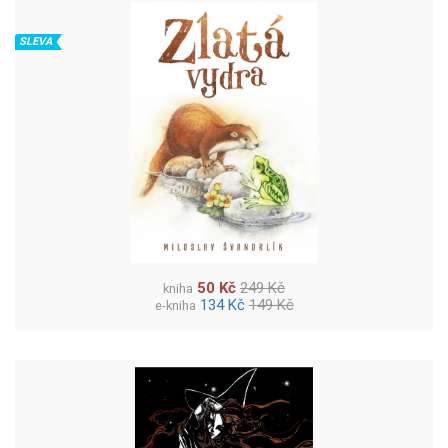
SLEVA
50 Kč
249 Kč
kniha
134 Kč
149 Kč
e-kniha