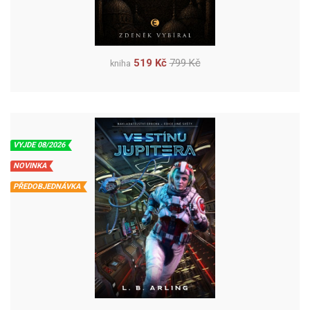
519 Kč
799 Kč
kniha
VYJDE 08/2026
NOVINKA
PŘEDOBJEDNÁVKA