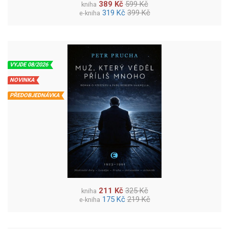
389 Kč
599 Kč
kniha
319 Kč
399 Kč
e-kniha
VYJDE 08/2026
NOVINKA
PŘEDOBJEDNÁVKA
211 Kč
325 Kč
kniha
175 Kč
219 Kč
e-kniha