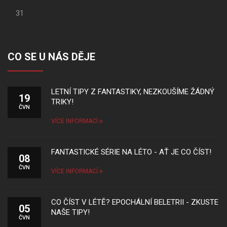
31
CO SE U NÁS DĚJE
LETNÍ TIPY Z FANTASTIKY, NEZKOUŠÍME ŽÁDNÝ
19
TRIKY!
ČVN
VÍCE INFORMACÍ
FANTASTICKÉ SÉRIE NA LÉTO - AŤ JE CO ČÍST!
08
ČVN
VÍCE INFORMACÍ
CO ČÍST V LÉTĚ? EPOCHÁLNÍ BELETRII - ZKUSTE
05
NAŠE TIPY!
ČVN