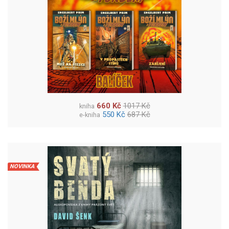
660 Kč
1017 Kč
kniha
550 Kč
687 Kč
e-kniha
NOVINKA