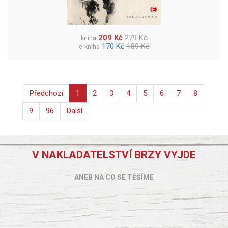
209 Kč
279 Kč
kniha
170 Kč
189 Kč
e-kniha
Předchozí
1
2
3
4
5
6
7
8
9
96
Další
V NAKLADATELSTVÍ BRZY VYJDE
ANEB NA CO SE TĚŠÍME