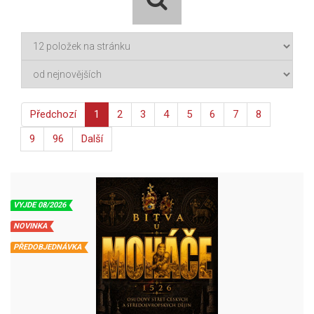
Předchozí
1
2
3
4
5
6
7
8
9
96
Další
VYJDE 08/2026
NOVINKA
PŘEDOBJEDNÁVKA