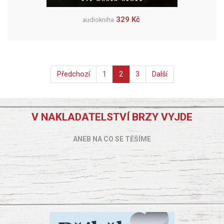
329 Kč
audiokniha
Předchozí
1
2
3
Další
V NAKLADATELSTVÍ BRZY VYJDE
ANEB NA CO SE TĚŠÍME