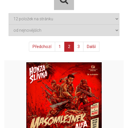
Předchozí
1
2
3
Další