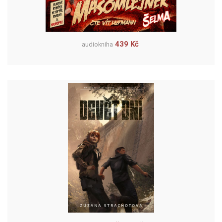
439 Kč
audiokniha