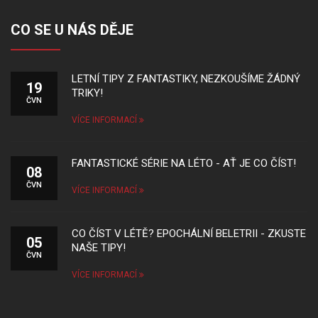
CO SE U NÁS DĚJE
LETNÍ TIPY Z FANTASTIKY, NEZKOUŠÍME ŽÁDNÝ
19
TRIKY!
ČVN
VÍCE INFORMACÍ
FANTASTICKÉ SÉRIE NA LÉTO - AŤ JE CO ČÍST!
08
ČVN
VÍCE INFORMACÍ
CO ČÍST V LÉTĚ? EPOCHÁLNÍ BELETRII - ZKUSTE
05
NAŠE TIPY!
ČVN
VÍCE INFORMACÍ