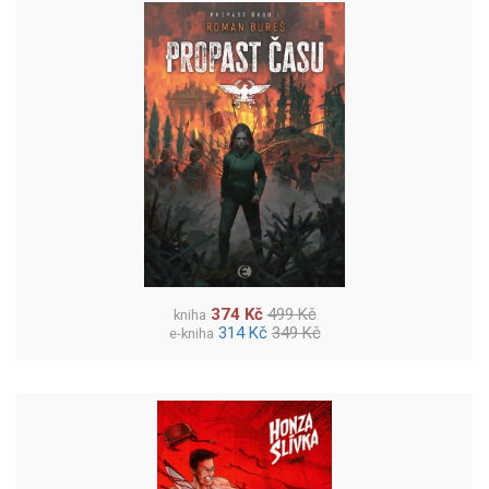
374 Kč
499 Kč
kniha
314 Kč
349 Kč
e-kniha