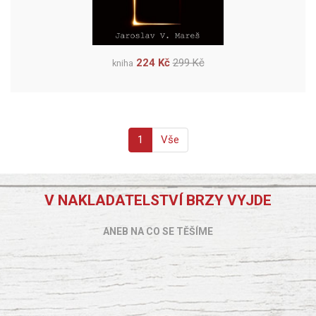
224 Kč
299 Kč
kniha
1
Vše
V NAKLADATELSTVÍ BRZY VYJDE
ANEB NA CO SE TĚŠÍME