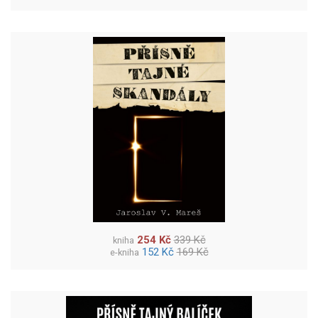
254 Kč
339 Kč
kniha
152 Kč
169 Kč
e-kniha