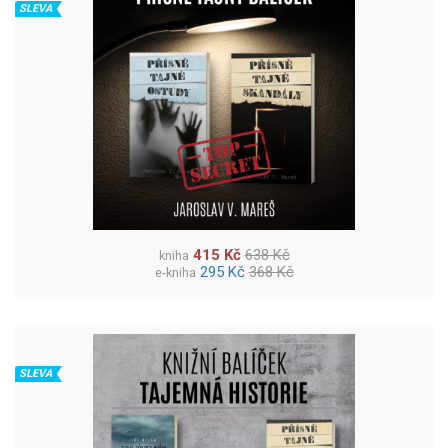
SLEVA
415 Kč
638 Kč
kniha
295 Kč
368 Kč
e-kniha
SLEVA