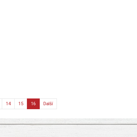
14
15
16
Další