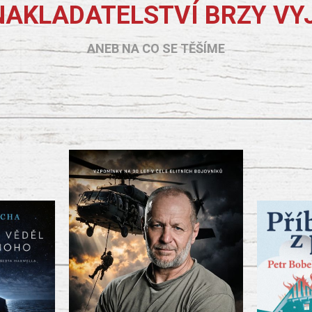
NAKLADATELSTVÍ BRZY VY
ANEB NA CO SE TĚŠÍME