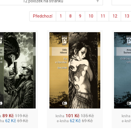
▾
12 položek na stránku
Předchozí
1
8
9
10
11
12
13
89 Kč
119 Kč
101 Kč
135 Kč
a
kniha
kniha
62 Kč
69 Kč
62 Kč
69 Kč
iha
e-kniha
e-kni