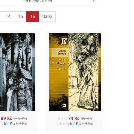
▾
od nejnovějších
14
15
16
Další
89 Kč
119 Kč
74 Kč
99 Kč
kniha
62 Kč
69 Kč
62 Kč
69 Kč
ha
e-kniha