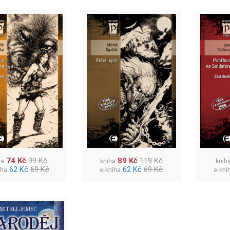
74 Kč
99 Kč
89 Kč
119 Kč
ha
kniha
knih
62 Kč
69 Kč
62 Kč
69 Kč
iha
e-kniha
e-kni