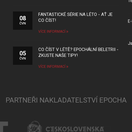
Te
FANTASTICKÉ SÉRIE NA LÉTO - AŤ JE
08
CO ČÍST!
E-
ČVN
VÍCE INFORMACÍ
Js
CO ČÍST V LÉTĚ? EPOCHÁLNÍ BELETRII -
05
ZKUSTE NAŠE TIPY!
ČVN
VÍCE INFORMACÍ
PARTNEŘI NAKLADATELSTVÍ EPOCHA