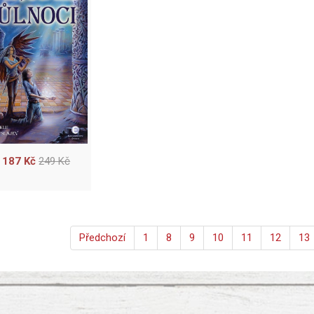
187 Kč
249 Kč
Předchozí
1
8
9
10
11
12
13