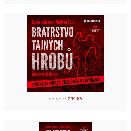
299 Kč
audiokniha