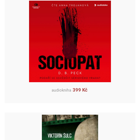
399 Kč
audiokniha