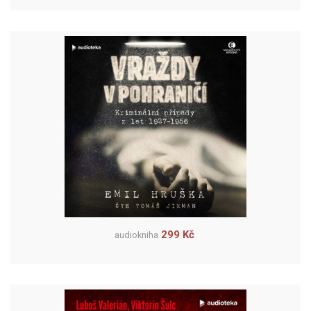
299 Kč
audiokniha