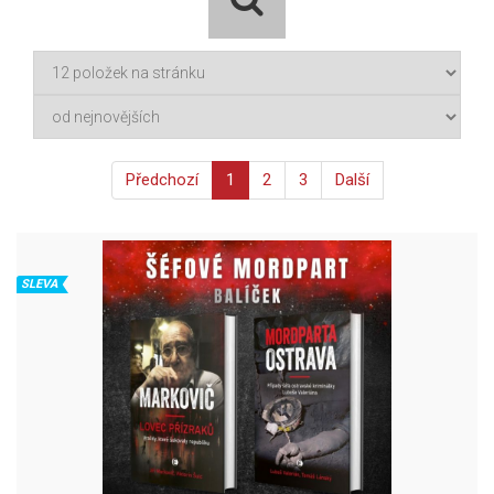
Předchozí
1
2
3
Další
SLEVA