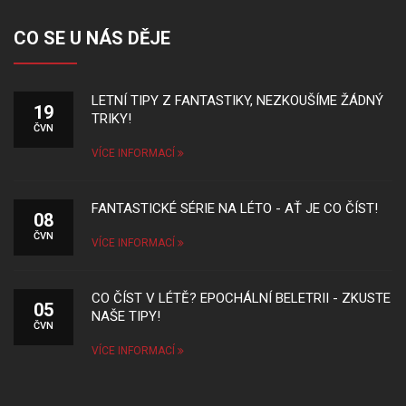
CO SE U NÁS DĚJE
LETNÍ TIPY Z FANTASTIKY, NEZKOUŠÍME ŽÁDNÝ
19
TRIKY!
ČVN
VÍCE INFORMACÍ
FANTASTICKÉ SÉRIE NA LÉTO - AŤ JE CO ČÍST!
08
ČVN
VÍCE INFORMACÍ
CO ČÍST V LÉTĚ? EPOCHÁLNÍ BELETRII - ZKUSTE
05
NAŠE TIPY!
ČVN
VÍCE INFORMACÍ