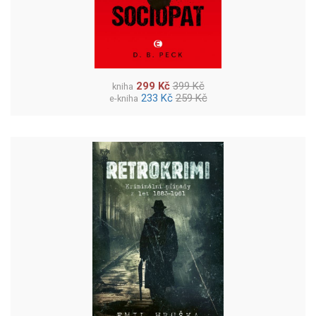
299 Kč
399 Kč
kniha
233 Kč
259 Kč
e-kniha