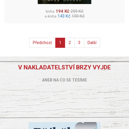
194 Kč
259 Kč
kniha
143 Kč
159 Kč
e-kniha
Předchozí
1
2
3
Další
V NAKLADATELSTVÍ BRZY VYJDE
ANEB NA CO SE TĚŠÍME