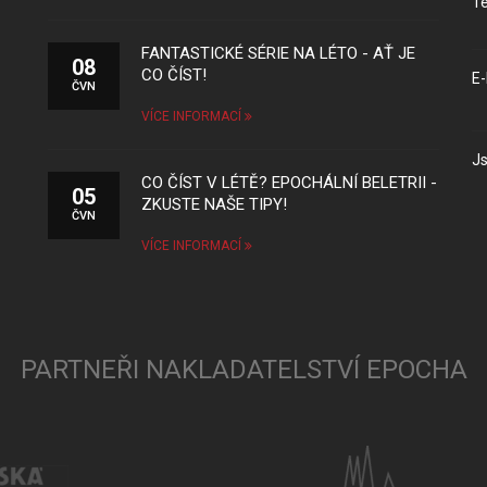
Te
FANTASTICKÉ SÉRIE NA LÉTO - AŤ JE
08
CO ČÍST!
E-
ČVN
VÍCE INFORMACÍ
Js
CO ČÍST V LÉTĚ? EPOCHÁLNÍ BELETRII -
05
ZKUSTE NAŠE TIPY!
ČVN
VÍCE INFORMACÍ
PARTNEŘI NAKLADATELSTVÍ EPOCHA