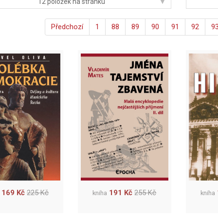
▾
12 položek na stránku
Předchozí
1
88
89
90
91
92
9
169 Kč
225 Kč
191 Kč
255 Kč
kniha
kniha