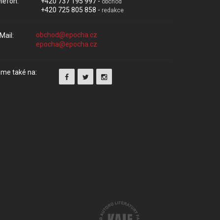
lefon:
+420 737 195 997 -
obchod
+420 725 805 858 -
redakce
Mail:
me také na: