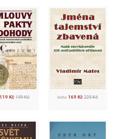
119 Kč
159 Kč
169 Kč
225 Kč
kniha