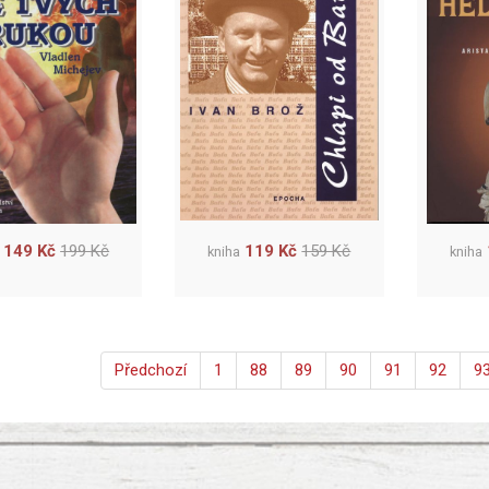
149 Kč
199 Kč
119 Kč
159 Kč
kniha
kniha
Předchozí
1
88
89
90
91
92
9