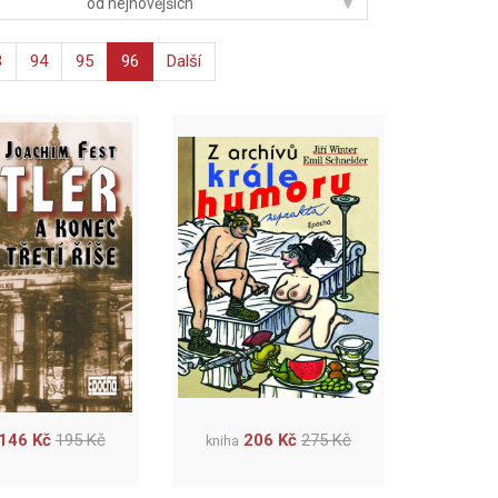
▾
od nejnovějších
3
94
95
96
Další
146 Kč
195 Kč
206 Kč
275 Kč
kniha