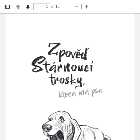
of 15
Přepni
Předchozí
Další
Zmenšit
Zvětšit
boční
panel