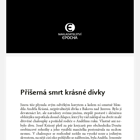
Příšerná smrt krásné dívky
Jizera  tiše  plynula  svým  odvěkým  korytem  a  kolem  ní  smutně  blou
-
dila Anděla Krásná, nejpůvabnější dívka z Bakova nad Jizerou. Bylo jí 
devatenáct let, ale navzdory svému jménu, ztepilé postavě i sličnému 
obličejíku nepotkala dosud chlapce, který by rád zaklepal na dveře malé 
dřevěné chaloupky a požádal rodiče o Andělinu ruku. Vlastně ani ne
-
bylo  divu.  Josef  Krásný  pletl  za  pár  krejcarů  pro  obchodníka  Doušu  
orobincové  rohožky  a  jeho  vyzáblá  manželka  postonávala  na  suchou  
nemoc.  V  chaloupce  se  rozhodně  nežilo  na  vysoké  noze  a  jediným  
skvostem, na nějž cizí oko pohlédlo se zalíbením, byla Anděla. Jenomže 