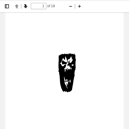
Slepy_Hon_PATITUL.ai   1   175.00 lpi   45.00°  28.05.2024   9:06
V

taÏková ãerná
of 18
Přepni
Předchozí
Další
Zmenšit
Zvětšit
boční
panel