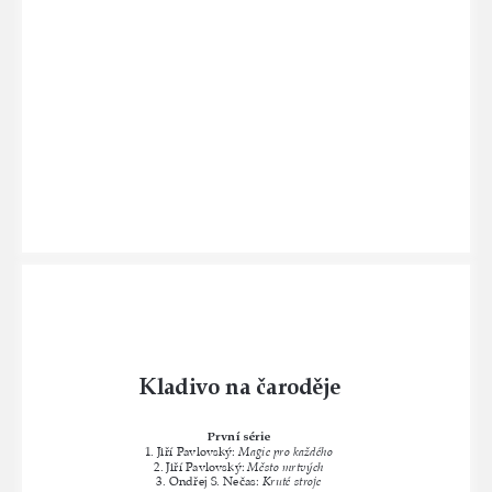
Kladivo na čaroděje
První série
1. Jiří Pavlovský: 
Magie pro každého
2. Jiří Pavlovský: 
Město mrtvých
3. Ondřej S. Nečas: 
Kruté stroje