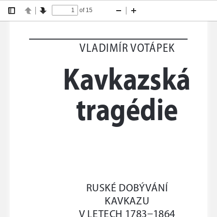
of 15
Přepni
Předchozí
Další
Zmenšit
Zvětšit
boční
panel
VLADIMÍR VOTÁPEK
Kavkazská
tragédie
RUSKÉ DOBÝVÁNÍ 
KAVKAZU
V LETECH 1783–1864