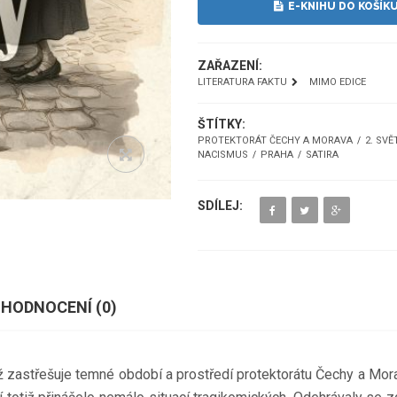
E-KNIHU DO KOŠÍK
ZAŘAZENÍ:
LITERATURA FAKTU
MIMO EDICE
ŠTÍTKY:
PROTEKTORÁT ČECHY A MORAVA
2. SV
NACISMUS
PRAHA
SATIRA
SDÍLEJ:
HODNOCENÍ (
0
)
 jež zastřešuje temné období a prostředí protektorátu Čechy a Mo