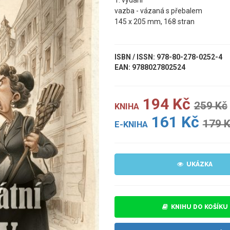
1. vydání
vazba - vázaná s přebalem
145 x 205 mm, 168 stran
ISBN / ISSN: 978-80-278-0252-4
EAN: 9788027802524
194 Kč
259 Kč
KNIHA
161 Kč
179 
E-KNIHA
UKÁZKA
KNIHU DO KOŠÍKU