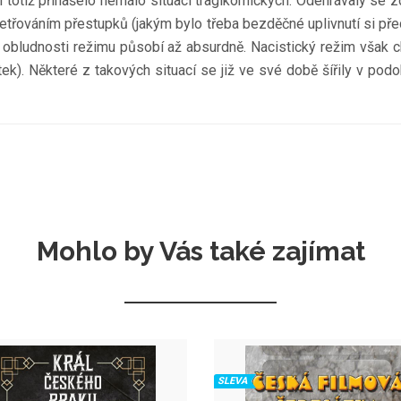
bí totiž přinášelo nemálo situací tragikomických. Odehrávaly se 
etřováním přestupků (jakým bylo třeba bezděčné uplivnutí si p
é obludnosti režimu působí až absurdně. Nacistický režim však c
tek). Některé z takových situací se již ve své době šířily v po
Mohlo by Vás také zajímat
SLEVA