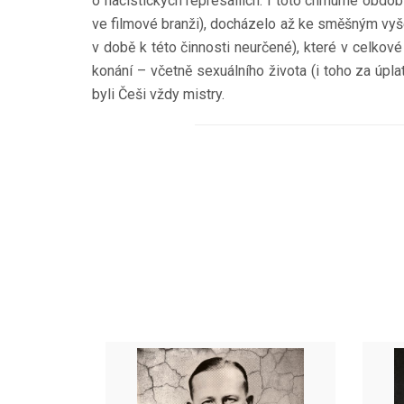
o nacistických represáliích. I toto chmurné obdo
ve filmové branži), docházelo až ke směšným vyš
v době k této činnosti neurčené), které v celkov
konání – včetně sexuálního života (i toho za úpla
byli Češi vždy mistry.