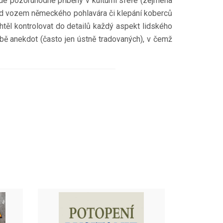
zde pozoruhodné příběhy v kulturní sféře (zejména
řed vozem německého pohlavára či klepání koberců
htěl kontrolovat do detailů každý aspekt lidského
době anekdot (často jen ústně tradovaných), v čemž