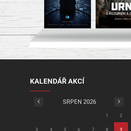
KALENDÁŘ AKCÍ
SRPEN 2026
1
2
3
4
5
6
7
8
9