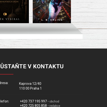
ZŮSTAŇTE V KONTAKTU
resa:
Kaprova 12/40
110 00 Praha 1
lefon:
+420 737 195 997 -
obchod
+420 725 805 858 -
redakce