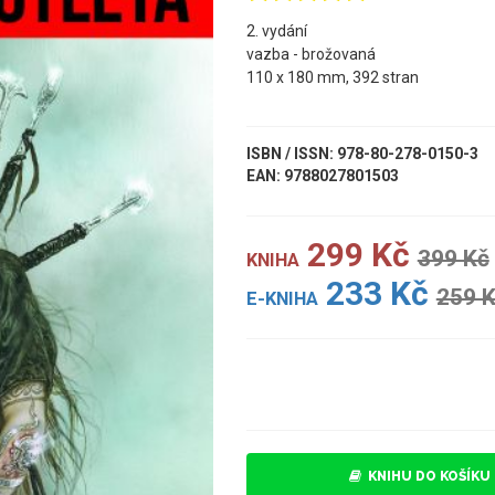
2. vydání
vazba - brožovaná
110 x 180 mm, 392 stran
ISBN / ISSN: 978-80-278-0150-3
EAN: 9788027801503
299 Kč
399 Kč
KNIHA
233 Kč
259 
E-KNIHA
UKÁZKA
KNIHU DO KOŠÍKU