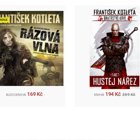
NIHA
169 Kč
194 Kč
259 Kč
AUDIOKNIHA
KNIHA