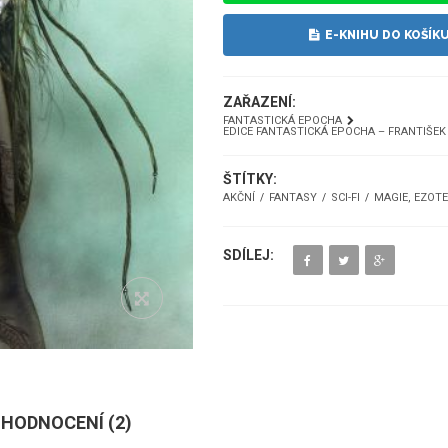
E-KNIHU DO KOŠÍK
ZAŘAZENÍ:
FANTASTICKÁ EPOCHA
EDICE FANTASTICKÁ EPOCHA – FRANTIŠEK
ŠTÍTKY:
AKČNÍ
FANTASY
SCI-FI
MAGIE, EZOTE
SDÍLEJ:
HODNOCENÍ (
2
)