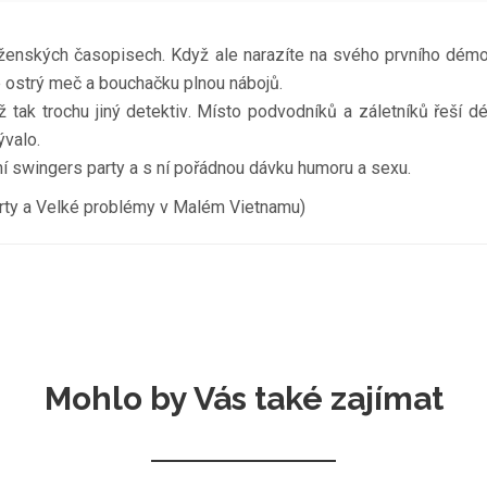
 ženských časopisech. Když ale narazíte na svého prvního démon
e ostrý meč a bouchačku plnou nábojů.
 tak trochu jiný detektiv. Místo podvodníků a záletníků řeší d
ývalo.
ární swingers party a s ní pořádnou dávku humoru a sexu.
arty a Velké problémy v Malém Vietnamu)
Mohlo by Vás také zajímat