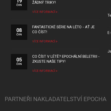
19
ŽÁDNÝ TRIKY!
ČVN
VÍCE INFORMACÍ
Te
FANTASTICKÉ SÉRIE NA LÉTO - AŤ JE
08
CO ČÍST!
E-
ČVN
VÍCE INFORMACÍ
Js
CO ČÍST V LÉTĚ? EPOCHÁLNÍ BELETRII -
05
ZKUSTE NAŠE TIPY!
ČVN
VÍCE INFORMACÍ
PARTNEŘI NAKLADATELSTVÍ EPOCHA