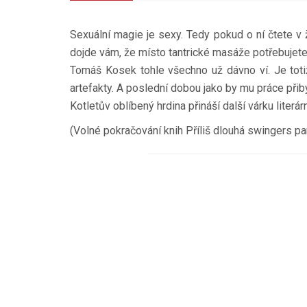
Sexuální magie je sexy. Tedy pokud o ní čtete v
dojde vám, že místo tantrické masáže potřebujet
Tomáš Kosek tohle všechno už dávno ví. Je totiž
artefakty. A poslední dobou jako by mu práce přib
Kotletův oblíbený hrdina přináší další várku liter
(Volné pokračování knih Příliš dlouhá swingers p