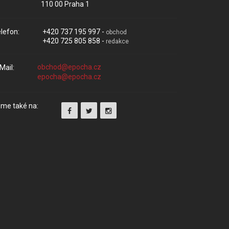
110 00 Praha 1
lefon:
+420 737 195 997 -
obchod
+420 725 805 858 -
redakce
Mail:
me také na: