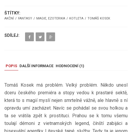
ŠTÍTKY:
AKČNÍ
FANTASY
MAGIE, EZOTERIKA
KOTLETA
TOMÁŠ KOSEK
SDÍLEJ:
POPIS
DALŠÍ INFORMACE
HODNOCENÍ (
1
)
Tomáš Kosek má problém. Velký problém. Někdo unesl
dceru českého premiéra a stopy vedou k prastaré sektě,
která to s magií myslí nejen smrtelně vážně, ale hlavně s ní
opravdu umí zacházet. Navíc se pohádal se svou holkou a
ta se vrátila zpět k prostituci. Prahou se k tomu všemu
toulají démoni z vietnamských legend, čínští zabijáci a
bisexuální agentky Litevské tajné služby. Tedy ta je jenom