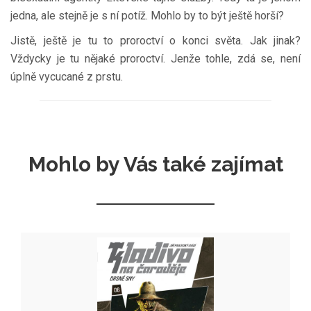
jedna, ale stejně je s ní potíž. Mohlo by to být ještě horší?
Jistě, ještě je tu to proroctví o konci světa. Jak jinak?
Vždycky je tu nějaké proroctví. Jenže tohle, zdá se, není
úplně vycucané z prstu.
Mohlo by Vás také zajímat