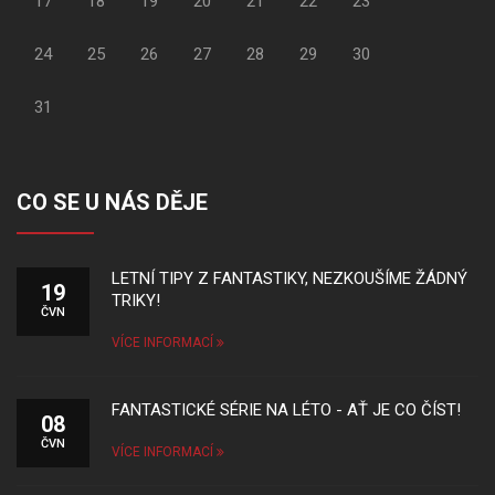
17
18
19
20
21
22
23
24
25
26
27
28
29
30
31
CO SE U NÁS DĚJE
LETNÍ TIPY Z FANTASTIKY, NEZKOUŠÍME ŽÁDNÝ
19
TRIKY!
ČVN
VÍCE INFORMACÍ
FANTASTICKÉ SÉRIE NA LÉTO - AŤ JE CO ČÍST!
08
ČVN
VÍCE INFORMACÍ