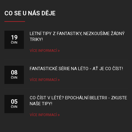
CO SE U NÁS DĚJE
LETNÍ TIPY Z FANTASTIKY, NEZKOUŠÍME ŽÁDNÝ
19
TRIKY!
ČVN
VÍCE INFORMACÍ
FANTASTICKÉ SÉRIE NA LÉTO - AŤ JE CO ČÍST!
08
ČVN
VÍCE INFORMACÍ
CO ČÍST V LÉTĚ? EPOCHÁLNÍ BELETRII - ZKUSTE
05
NAŠE TIPY!
ČVN
VÍCE INFORMACÍ