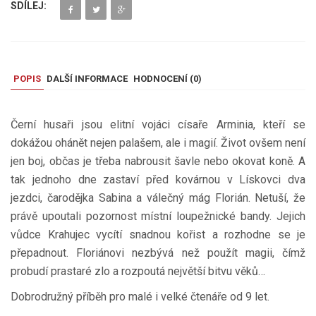
SDÍLEJ:
POPIS
DALŠÍ INFORMACE
HODNOCENÍ (
0
)
Černí husaři jsou elitní vojáci císaře Arminia, kteří se
dokážou ohánět nejen palašem, ale i magií. Život ovšem není
jen boj, občas je třeba nabrousit šavle nebo okovat koně. A
tak jednoho dne zastaví před kovárnou v Lískovci dva
jezdci, čarodějka Sabina a válečný mág Florián. Netuší, že
právě upoutali pozornost místní loupežnické bandy. Jejich
vůdce Krahujec vycítí snadnou kořist a rozhodne se je
přepadnout. Floriánovi nezbývá než použít magii, čímž
probudí prastaré zlo a rozpoutá největší bitvu věků…
Dobrodružný příběh pro malé i velké čtenáře od 9 let.