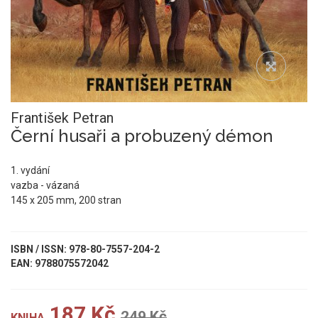
František Petran
Černí husaři a probuzený démon
1. vydání
vazba - vázaná
145 x 205 mm, 200 stran
ISBN / ISSN: 978-80-7557-204-2
EAN: 9788075572042
187 Kč
249 Kč
KNIHA