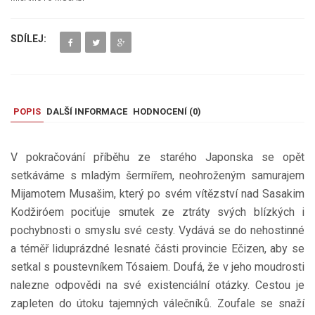
SDÍLEJ:
POPIS
DALŠÍ INFORMACE
HODNOCENÍ (
0
)
V pokračování příběhu ze starého Japonska se opět
setkáváme s mladým šermířem, neohroženým samurajem
Mijamotem Musašim, který po svém vítězství nad Sasakim
Kodžiróem pociťuje smutek ze ztráty svých blízkých i
pochybnosti o smyslu své cesty. Vydává se do nehostinné
a téměř liduprázdné lesnaté části provincie Ečizen, aby se
setkal s poustevníkem Tósaiem. Doufá, že v jeho moudrosti
nalezne odpovědi na své existenciální otázky. Cestou je
zapleten do útoku tajemných válečníků. Zoufale se snaží