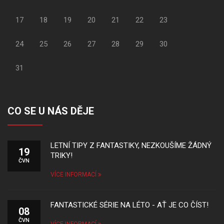
17
18
19
20
21
22
23
24
25
26
27
28
29
30
31
CO SE U NÁS DĚJE
LETNÍ TIPY Z FANTASTIKY, NEZKOUŠÍME ŽÁDNÝ
19
TRIKY!
ČVN
VÍCE INFORMACÍ
FANTASTICKÉ SÉRIE NA LÉTO - AŤ JE CO ČÍST!
08
ČVN