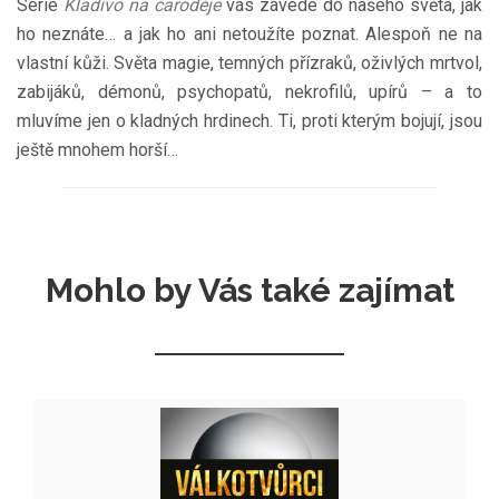
Série
Kladivo na čaroděje
vás zavede do našeho světa, jak
ho neznáte… a jak ho ani netoužíte poznat. Alespoň ne na
vlastní kůži. Světa magie, temných přízraků, oživlých mrtvol,
zabijáků, démonů, psychopatů, nekrofilů, upírů – a to
mluvíme jen o kladných hrdinech. Ti, proti kterým bojují, jsou
ještě mnohem horší…
Mohlo by Vás také zajímat