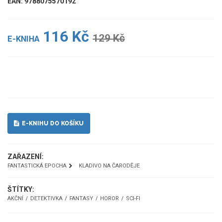
EAN: 9788075570192
116 Kč
129 Kč
E-KNIHA
UKÁZKA
E-KNIHU DO KOŠÍKU
ZAŘAZENÍ:
FANTASTICKÁ EPOCHA
KLADIVO NA ČARODĚJE
ŠTÍTKY:
AKČNÍ
DETEKTIVKA
FANTASY
HOROR
SCI-FI