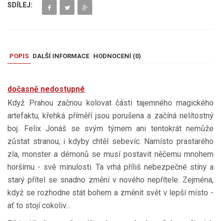
SDÍLEJ:
POPIS
DALŠÍ INFORMACE
HODNOCENÍ (
0
)
dočasně nedostupné
Když Prahou začnou kolovat části tajemného magického
artefaktu, křehká příměří jsou porušena a začíná nelítostný
boj. Felix Jonáš se svým týmem ani tentokrát nemůže
zůstat stranou, i kdyby chtěl sebevíc. Namísto prastarého
zla, monster a démonů se musí postavit něčemu mnohem
horšímu - své minulosti. Ta vrhá příliš nebezpečné stíny a
starý přítel se snadno změní v nového nepřítele. Zejména,
když se rozhodne stát bohem a změnit svět v lepší místo -
ať to stojí cokoliv...