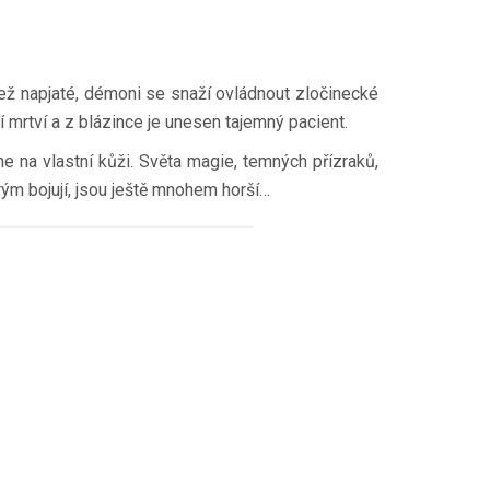
než napjaté, démoni se snaží ovládnout zločinecké
mrtví a z blázince je unesen tajemný pacient.
e na vlastní kůži. Světa magie, temných přízraků,
erým bojují, jsou ještě mnohem horší…