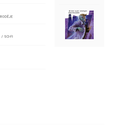
ARODĚJE
SCI-FI