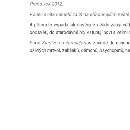
Praha, rok 2012.
Konec světa nemohl začít na příhodnějším místě
A přitom to vypadá tak obyčejně: někdo zabíjí vě
podsvětí, do starodávné hry vstupují noví a velm
Série
Kladivo na čaroděje
vás zavede do našeho s
oživlých mrtvol, zabijáků, démonů, psychopatů, nek