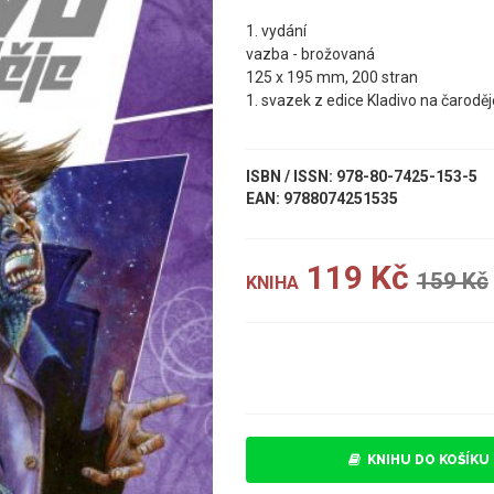
1. vydání
vazba - brožovaná
125 x 195 mm, 200 stran
1. svazek z edice Kladivo na čaroděj
ISBN / ISSN: 978-80-7425-153-5
EAN: 9788074251535
119 Kč
159 Kč
KNIHA
UKÁZKA
KNIHU DO KOŠÍKU