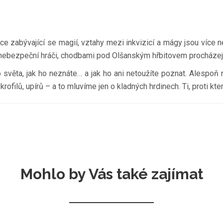
.
dce zabývající se magií, vztahy mezi inkvizicí a mágy jsou více 
i nebezpeční hráči, chodbami pod Olšanským hřbitovem procházejí 
věta, jak ho neznáte… a jak ho ani netoužíte poznat. Alespoň n
rofilů, upírů – a to mluvíme jen o kladných hrdinech. Ti, proti kt
Mohlo by Vás také zajímat