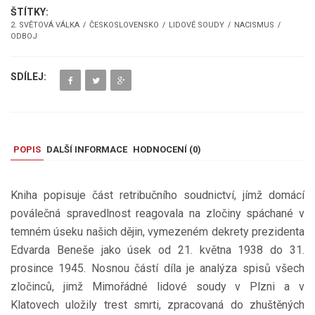
ŠTÍTKY:
2. SVĚTOVÁ VÁLKA
ČESKOSLOVENSKO
LIDOVÉ SOUDY
NACISMUS
ODBOJ
SDÍLEJ:
POPIS
DALŠÍ INFORMACE
HODNOCENÍ (
0
)
Kniha popisuje část retribučního soudnictví, jímž domácí
poválečná spravedlnost reagovala na zločiny spáchané v
temném úseku našich dějin, vymezeném dekrety prezidenta
Edvarda Beneše jako úsek od 21. května 1938 do 31.
prosince 1945. Nosnou částí díla je analýza spisů všech
zločinců, jimž Mimořádné lidové soudy v Plzni a v
Klatovech uložily trest smrti, zpracovaná do zhuštěných