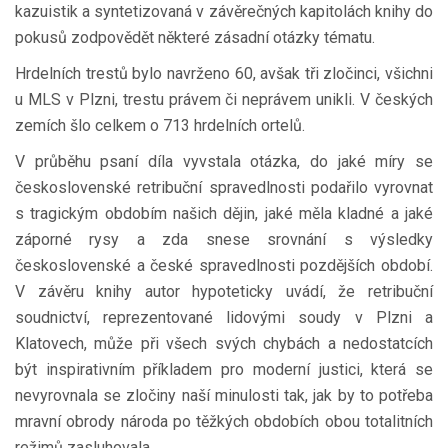
kazuistik a syntetizovaná v závěrečných kapitolách knihy do
pokusů zodpovědět některé zásadní otázky tématu.
Hrdelních trestů bylo navrženo 60, avšak tři zločinci, všichni
u MLS v Plzni, trestu právem či neprávem unikli. V českých
zemích šlo celkem o 713 hrdelních ortelů.
V průběhu psaní díla vyvstala otázka, do jaké míry se
československé retribuční spravedlnosti podařilo vyrovnat
s tragickým obdobím našich dějin, jaké měla kladné a jaké
záporné rysy a zda snese srovnání s výsledky
československé a české spravedlnosti pozdějších období.
V závěru knihy autor hypoteticky uvádí, že retribuční
soudnictví, reprezentované lidovými soudy v Plzni a
Klatovech, může při všech svých chybách a nedostatcích
být inspirativním příkladem pro moderní justici, která se
nevyrovnala se zločiny naší minulosti tak, jak by to potřeba
mravní obrody národa po těžkých obdobích obou totalitních
režimů zasluhovala.