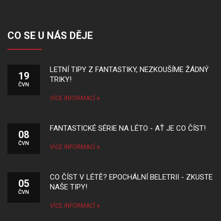
CO SE U NÁS DĚJE
LETNÍ TIPY Z FANTASTIKY, NEZKOUŠÍME ŽÁDNÝ
19
TRIKY!
ČVN
VÍCE INFORMACÍ
FANTASTICKÉ SÉRIE NA LÉTO - AŤ JE CO ČÍST!
08
ČVN
VÍCE INFORMACÍ
CO ČÍST V LÉTĚ? EPOCHÁLNÍ BELETRII - ZKUSTE
05
NAŠE TIPY!
ČVN
VÍCE INFORMACÍ