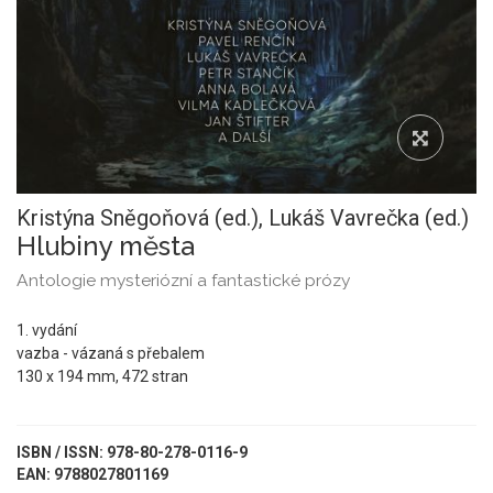
Kristýna Sněgoňová (ed.),
Lukáš Vavrečka (ed.)
Hlubiny města
Antologie mysteriózní a fantastické prózy
1. vydání
vazba - vázaná s přebalem
130 x 194 mm, 472 stran
ISBN / ISSN: 978-80-278-0116-9
EAN: 9788027801169