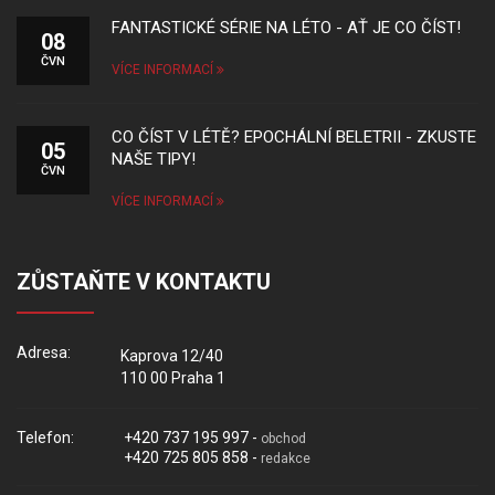
FANTASTICKÉ SÉRIE NA LÉTO - AŤ JE CO ČÍST!
08
ČVN
VÍCE INFORMACÍ
CO ČÍST V LÉTĚ? EPOCHÁLNÍ BELETRII - ZKUSTE
05
NAŠE TIPY!
ČVN
VÍCE INFORMACÍ
ZŮSTAŇTE V KONTAKTU
Adresa:
Kaprova 12/40
110 00 Praha 1
Telefon:
+420 737 195 997 -
obchod
+420 725 805 858 -
redakce