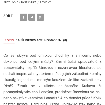
ANTOLOGIE
FANTASTIKA
POVÍDKY
SDÍLEJ:
POPIS
DALŠÍ INFORMACE
HODNOCENÍ (
0
)
Co se skrývá pod omítkou, chodníky a silnicemi, nebo
dokonce pod celými městy? Známí čeští spisovatelé a
spisovatelky napříč žánrovou i nežánrovou literaturou se
nechali inspirovat mystériem měst, jejich zákoutími, komíny
i kanály, legendami i mocným kouzlem. Je libo zastavit se v
Římě? Ztratit se v ulicích současného Krakova či
postapokalyptického Londýna, procházet Barcelonu ve snu
nebo navštívit vesmírné Lamaris? A co domácí půda? Kolik
nástrah ukrývají Pardubice, Praha, Frýdek-Místek nebo jak