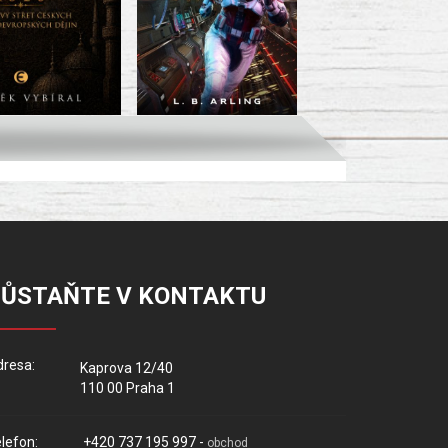
ZŮSTAŇTE V KONTAKTU
resa:
Kaprova 12/40
110 00 Praha 1
lefon:
+420 737 195 997 -
obchod