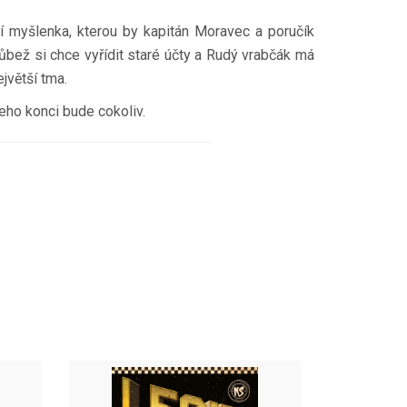
ní myšlenka, kterou by kapitán Moravec a poručík
drůbež si chce vyřídit staré účty a Rudý vrabčák má
jvětší tma.
jeho konci bude cokoliv.