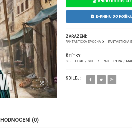
KNIHU DO KOŠÍKU
E-KNIHU DO KOŠÍK
ZAŘAZENÍ:
FANTASTICKÁ EPOCHA
FANTASTICKÁ E
ŠTÍTKY:
SÉRIE LEGIE
SCI-FI
SPACE OPERA
MA
SDÍLEJ:
HODNOCENÍ (
0
)