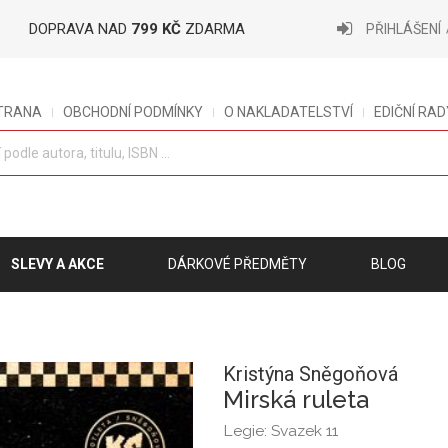
DOPRAVA NAD
799 KČ
ZDARMA
PŘIHLÁŠENÍ
STRANA
OBCHODNÍ PODMÍNKY
O NAKLADATELSTVÍ
EDIČNÍ RAD
SLEVY A AKCE
DÁRKOVÉ PŘEDMĚTY
BLOG
Kristýna Sněgoňová
Mirská ruleta
Legie: Svazek 11