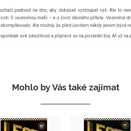
ouchači padnout na dno, aby dokázali vystoupat výš. Ale to ne
arosti. S vesmírnou mafií – a o život dávného přítele. Vesmírná 
ezkomplikovalo. Ale možná, že před úsvitem někdy jenom bývá ne
 uspořádat své záležitosti a připravit se na poslední boj. Ať už na 
Mohlo by Vás také zajímat