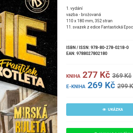
1. vydání
vazba - brožovaná
110 x 180 mm, 352 stran
11. svazek z edice Fantastická Epoc
ISBN / ISSN: 978-80-278-0218-0
EAN: 9788027802180
277 Kč
369 Kč
KNIHA
269 Kč
299 
E-KNIHA
UKÁZKA