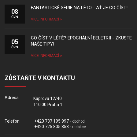
FANTASTICKÉ SÉRIE NA LÉTO - AŤ JE CO ČÍST!
08
ČVN
VÍCE INFORMACÍ
CO ČÍST V LÉTĚ? EPOCHÁLNÍ BELETRII - ZKUSTE
05
NAŠE TIPY!
ČVN
VÍCE INFORMACÍ
ZŮSTAŇTE V KONTAKTU
Adresa:
Kaprova 12/40
110 00 Praha 1
Telefon:
+420 737 195 997 -
obchod
+420 725 805 858 -
redakce