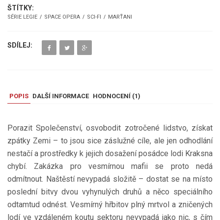
ŠTÍTKY:
SÉRIE LEGIE
SPACE OPERA
SCI-FI
MARŤANI
SDÍLEJ:
POPIS
DALŠÍ INFORMACE
HODNOCENÍ (
1
)
Porazit Společenství, osvobodit zotročené lidstvo, získat
zpátky Zemi – to jsou sice záslužné cíle, ale jen odhodlání
nestačí a prostředky k jejich dosažení posádce lodi Kraksna
chybí. Zakázka pro vesmírnou mafii se proto nedá
odmítnout. Naštěstí nevypadá složitě – dostat se na místo
poslední bitvy dvou vyhynulých druhů a něco speciálního
odtamtud odnést. Vesmírný hřbitov plný mrtvol a zničených
lodí ve vzdáleném koutu sektoru nevypadá jako nic, s čím