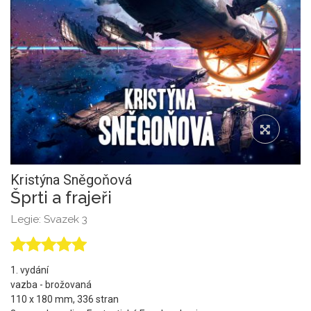
Kristýna Sněgoňová
Šprti a frajeři
Legie: Svazek 3
1. vydání
vazba - brožovaná
110 x 180 mm, 336 stran