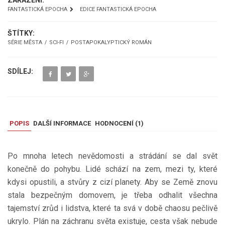
ZAŘAZENÍ:
FANTASTICKÁ EPOCHA
EDICE FANTASTICKÁ EPOCHA
ŠTÍTKY:
SÉRIE MĚSTA
SCI-FI
POSTAPOKALYPTICKÝ ROMÁN
SDÍLEJ:
POPIS
DALŠÍ INFORMACE
HODNOCENÍ (
1
)
Po mnoha letech nevědomosti a strádání se dal svět
konečně do pohybu. Lidé schází na zem, mezi ty, které
kdysi opustili, a stvůry z cizí planety. Aby se Země znovu
stala bezpečným domovem, je třeba odhalit všechna
tajemství zrůd i lidstva, které ta svá v době chaosu pečlivě
ukrylo. Plán na záchranu světa existuje, cesta však nebude