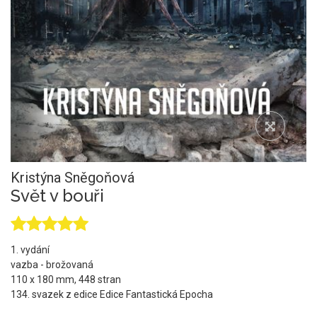
Kristýna Sněgoňová
Svět v bouři
1. vydání
vazba - brožovaná
110 x 180 mm, 448 stran
134. svazek z edice Edice Fantastická Epocha